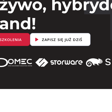
 żywo, hybryd
and!
SZKOLENIA
ZAPISZ SIĘ JUŻ DZIŚ