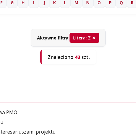
F
G
H
I
J
K
L
M
N
O
P
Q
R
Aktywne filtry:
Litera: Z ✕
Znaleziono
43
szt.
owa PMO
tu
nteresariuszami projektu