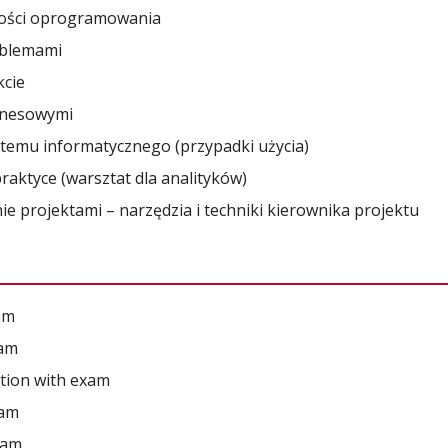
kości oprogramowania
oblemami
kcie
znesowymi
temu informatycznego (przypadki użycia)
aktyce (warsztat dla analityków)
 projektami – narzędzia i techniki kierownika projektu
am
xam
tion with exam
xam
xam