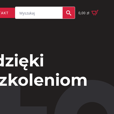
Search
TAKT
0,00
zł
for:
zięki
szkoleniom