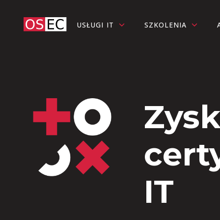
USŁUGI IT
SZKOLENIA
Zysk
cert
IT