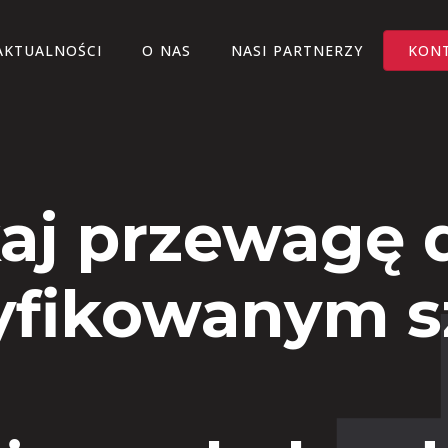
AKTUALNOŚCI
O NAS
NASI PARTNERZY
KON
aj przewagę d
yfikowanym 