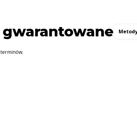
 gwarantowane
Metody
 terminów.