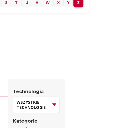
S
T
U
V
W
X
Y
Z
Technologia
Kategorie