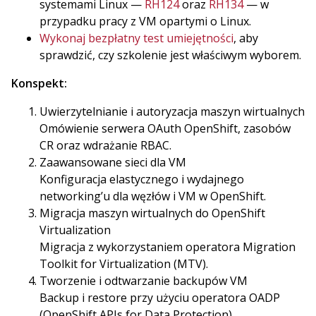
systemami Linux —
RH124
oraz
RH134
— w
przypadku pracy z VM opartymi o Linux.
Wykonaj bezpłatny test umiejętności
, aby
sprawdzić, czy szkolenie jest właściwym wyborem.
Konspekt:
Uwierzytelnianie i autoryzacja maszyn wirtualnych
Omówienie serwera OAuth OpenShift, zasobów
CR oraz wdrażanie RBAC.
Zaawansowane sieci dla VM
Konfiguracja elastycznego i wydajnego
networking’u dla węzłów i VM w OpenShift.
Migracja maszyn wirtualnych do OpenShift
Virtualization
Migracja z wykorzystaniem operatora Migration
Toolkit for Virtualization (MTV).
Tworzenie i odtwarzanie backupów VM
Backup i restore przy użyciu operatora OADP
(OpenShift APIs for Data Protection).