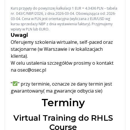
Kurs przyjęty do powyższej kalkulacji 1 EUR = 4.3436 PLN – tabela
nr. 043/C/NBP/2026, z dnia 2026-03-04. Obowiązująca od: 2026-
03-04. Cena w PLN jest orientacyjna (wyliczana z EUR/USD wg
kursu sprzedaży NBP z dnia wystawienia faktury). Przyjmujemy
wpłaty w PLN lub EURO.
Uwagi
Oferujemy szkolenia wirtualne, self-paced oraz
stacjonarne (w Warszawie i w lokalizacjach
klienta).
W celu ustalenia szczegółów prosimy o kontakt
na osec@osec.pl
"
" przy terminie, oznacze ze dany termin jest
gwarantowany( ma gwarancje odbycia sie)
Terminy
Virtual Training do RHLS
Course