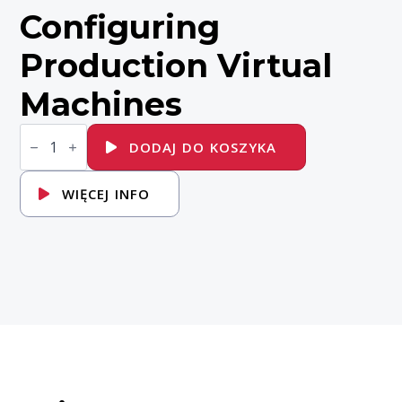
Configuring
Production Virtual
Machines
ilość
DO256
DODAJ DO KOSZYKA
Red
Hat
OpenShift
WIĘCEJ INFO
Virtualization
Administration
II:
Configuring
Production
Virtual
Machines