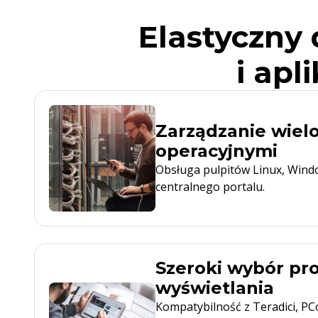
Elastyczny
i apl
Zarządzanie wie
operacyjnymi
Obsługa pulpitów Linux, Wind
centralnego portalu.
Szeroki wybór pr
wyświetlania
Kompatybilność z Teradici, P