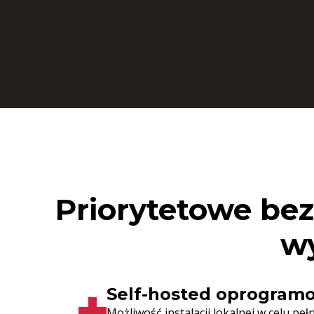
Priorytetowe be
w
Self-hosted oprogram
Możliwość instalacji lokalnej w celu peł