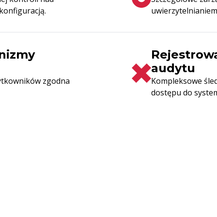
konfiguracją.
uwierzytelnianie
nizmy
Rejestrow
audytu
żytkowników zgodna
Kompleksowe śled
dostępu do systemu