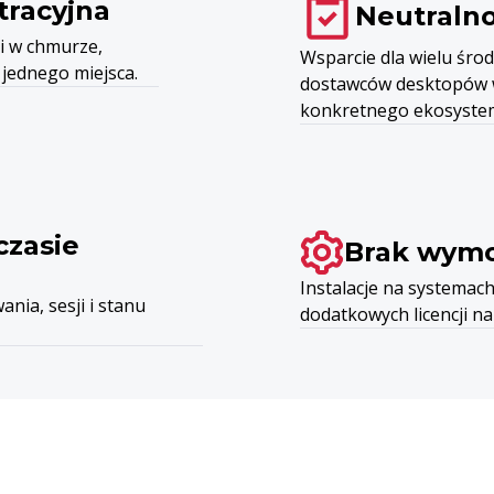
tracyjna
Neutraln
i w chmurze,
Wsparcie dla wielu śro
 jednego miejsca.
dostawców desktopów w
konkretnego ekosyste
czasie
Brak wymo
Instalacje na systemac
nia, sesji i stanu
dodatkowych licencji na