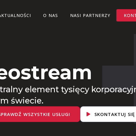
AKTUALNOŚCI
O NAS
NASI PARTNERZY
KON
eostream
tralny element tysięcy korporacyj
ym świecie.
SPRAWDŹ WSZYSTKIE USŁUGI
SKONTAKTUJ SIĘ