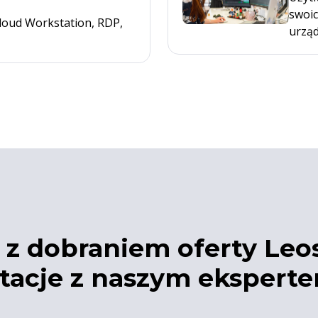
swoic
loud Workstation, RDP,
urząd
z dobraniem oferty Leo
tacje z naszym ekspert