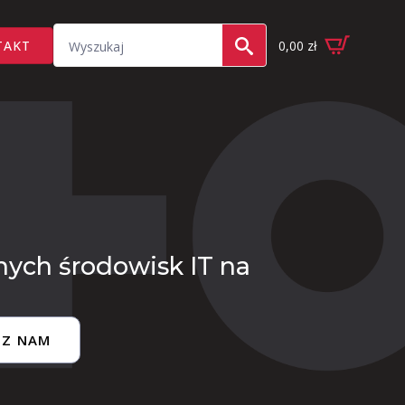
Search
TAKT
0,00
zł
for:
nych środowisk IT na
 Z NAM