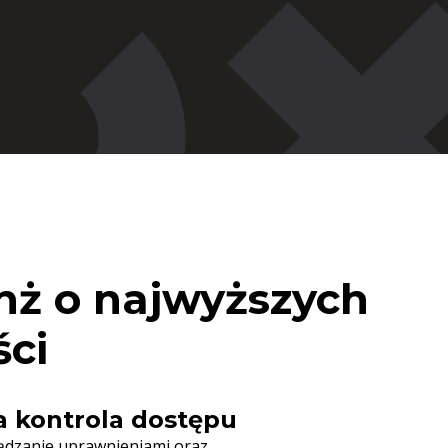
nż o najwyższych
ci
a kontrola dostępu
ądzanie uprawnieniami oraz