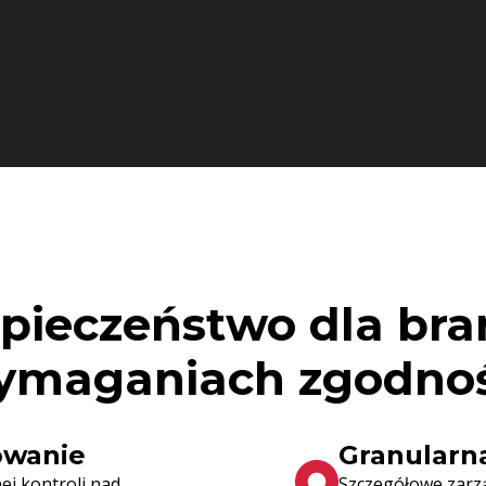
zpieczeństwo dla bra
ymaganiach zgodnoś
owanie
Granularn
nej kontroli nad
Szczegółowe zarz