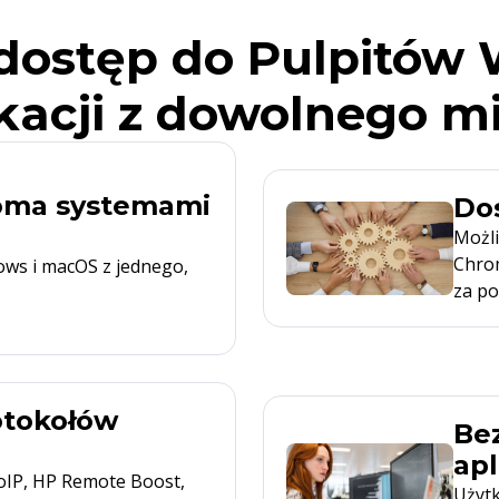
 dostęp do Pulpitów 
ikacji z dowolnego m
loma systemami
Do
Możl
Chro
ows i macOS z jednego,
za po
otokołów
Be
apl
CoIP, HP Remote Boost,
Użyt