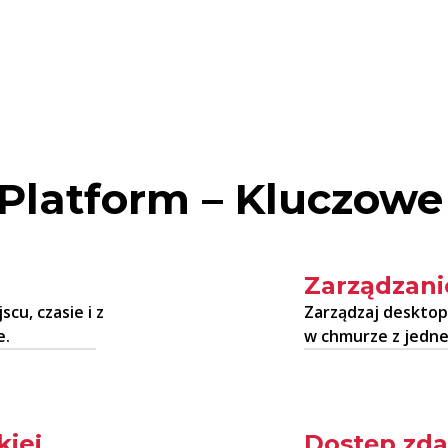
Platform – Kluczowe
Zarządzan
cu, czasie i z
Zarządzaj desktop
e.
w chmurze z jednej
iej
Dostęp zda