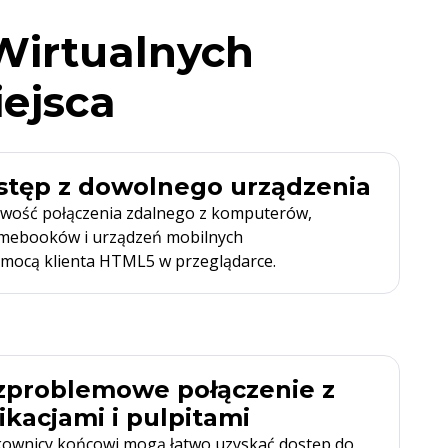
Wirtualnych
iejsca
stęp z dowolnego urządzenia
iwość połączenia zdalnego z komputerów,
mebooków i urządzeń mobilnych
mocą klienta HTML5 w przeglądarce.
zproblemowe połączenie z
ikacjami i pulpitami
kownicy końcowi mogą łatwo uzyskać dostęp do