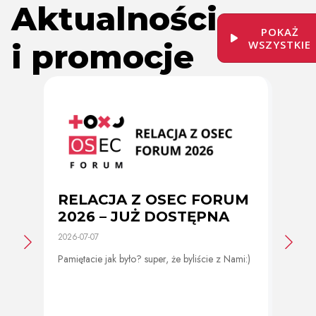
Aktualności
POKAŻ
i promocje
WSZYSTKIE
RELACJA Z OSEC FORUM
Zmi
2026 – JUŻ DOSTĘPNA
cer
2026-07-07
2026-0
Pamiętacie jak było? super, że byliście z Nami:)
Od 11 
program