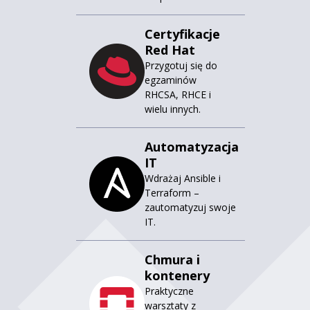
Certyfikacje
Red Hat
Przygotuj się do
egzaminów
RHCSA, RHCE i
wielu innych.
Automatyzacja
IT
Wdrażaj Ansible i
Terraform –
zautomatyzuj swoje
IT.
Chmura i
kontenery
Praktyczne
warsztaty z