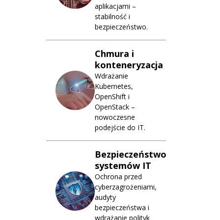
aplikacjami –
stabilność i
bezpieczeństwo.
Chmura i
konteneryzacja
Wdrażanie
Kubernetes,
OpenShift i
OpenStack –
nowoczesne
podejście do IT.
Bezpieczeństwo
systemów IT
Ochrona przed
cyberzagrożeniami,
audyty
bezpieczeństwa i
wdrażanie polityk