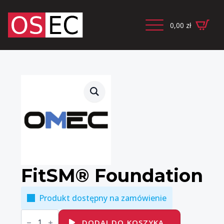
0,00
zł
FitSM® Foundation
Produkt dostępny na zamówienie
ilość
FitSM®
DODAJ DO KOSZYKA