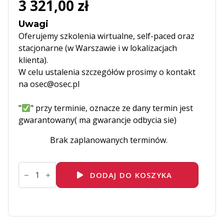
3 321,00 zł
Uwagi
Oferujemy szkolenia wirtualne, self-paced oraz
stacjonarne (w Warszawie i w lokalizacjach
klienta).
W celu ustalenia szczegółów prosimy o kontakt
na osec@osec.pl
"
" przy terminie, oznacze ze dany termin jest
gwarantowany( ma gwarancje odbycia sie)
Brak zaplanowanych terminów.
ilość
Zarządzanie
DODAJ DO KOSZYKA
ryzykiem
w
projekcie