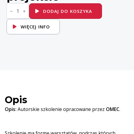
ilość
Zarządzanie
DODAJ DO KOSZYKA
ryzykiem
w
projekcie
WIĘCEJ INFO
Opis
Opis:
Autorskie szkolenie opracowane przez
OMEC
.
Szkolenie ma formę warsztatów, podczas których