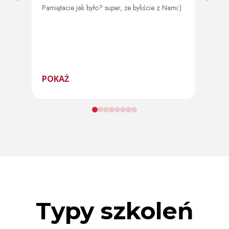
Pamiętacie jak było? super, że byliście z Nami:)
Od 11 
program
POKAŻ
POK
Typy szkoleń