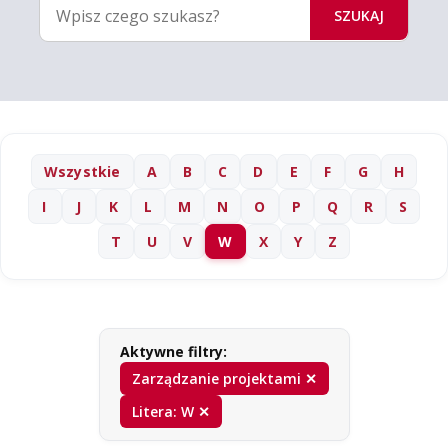
SZUKAJ
Wszystkie
A
B
C
D
E
F
G
H
I
J
K
L
M
N
O
P
Q
R
S
T
U
V
W
X
Y
Z
Aktywne filtry:
Zarządzanie projektami ✕
Litera: W ✕