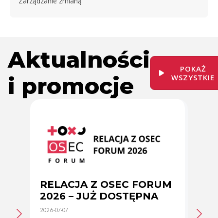
Zarządzanie zmianą
Aktualności
POKAŻ
i promocje
WSZYSTKIE
RELACJA Z OSEC FORUM
Zmi
2026 – JUŻ DOSTĘPNA
cer
2026-07-07
2026-0