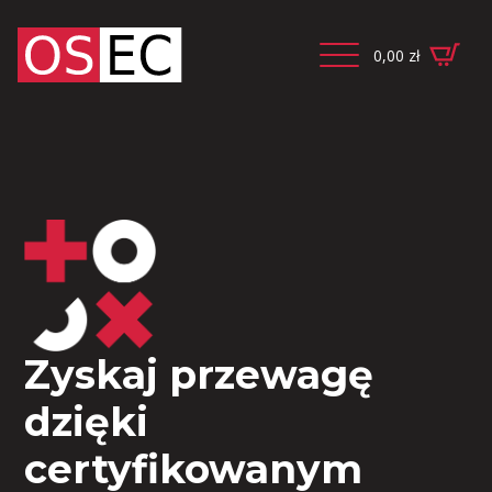
0,00
zł
Zyskaj przewagę
dzięki
certyfikowanym