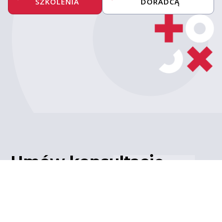
SZKOLENIA
DORADCĄ
Umów konsultację
z ekspertem
Porozmawiaj z naszym
ekspertem IT – poznaj