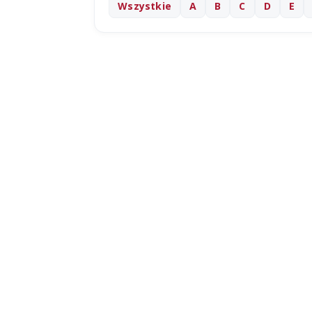
Wszystkie
A
B
C
D
E