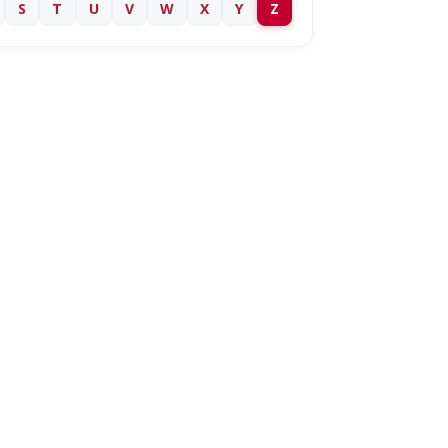
S
T
U
V
W
X
Y
Z