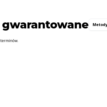
 gwarantowane
Metody
 terminów.