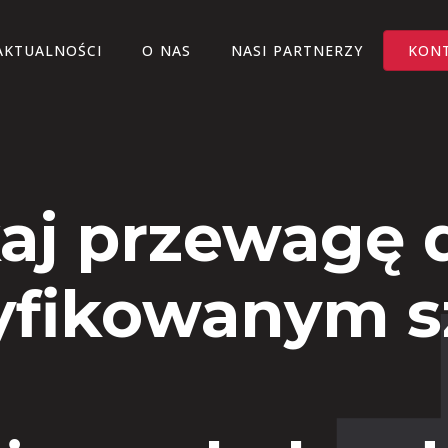
AKTUALNOŚCI
O NAS
NASI PARTNERZY
KON
aj przewagę d
yfikowanym 