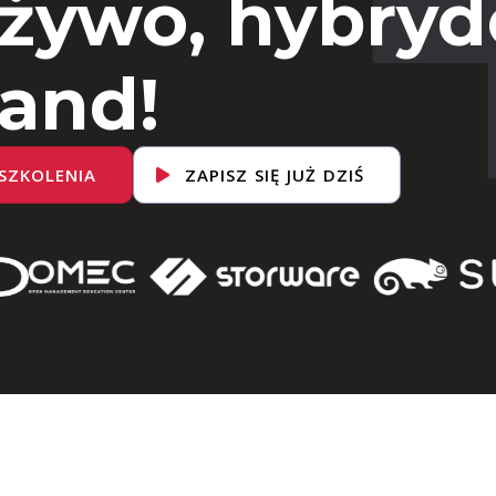
 żywo, hybryd
and!
SZKOLENIA
ZAPISZ SIĘ JUŻ DZIŚ