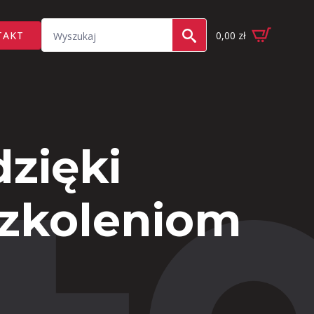
Search
TAKT
0,00
zł
for:
zięki
szkoleniom