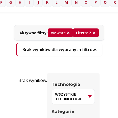
F
G
H
I
J
K
L
M
N
O
P
Q
R
Aktywne filtry:
VMware ✕
Litera: Z ✕
Brak wyników dla wybranych filtrów.
Brak wyników.
Technologia
Kategorie