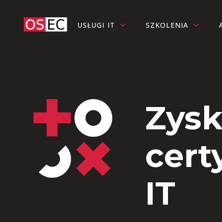
USŁUGI IT
SZKOLENIA
Zysk
cert
IT