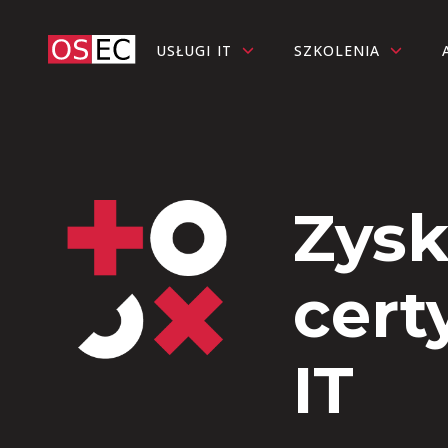
USŁUGI IT
SZKOLENIA
Zysk
cert
IT