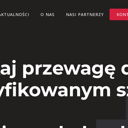
AKTUALNOŚCI
O NAS
NASI PARTNERZY
KON
aj przewagę d
yfikowanym 