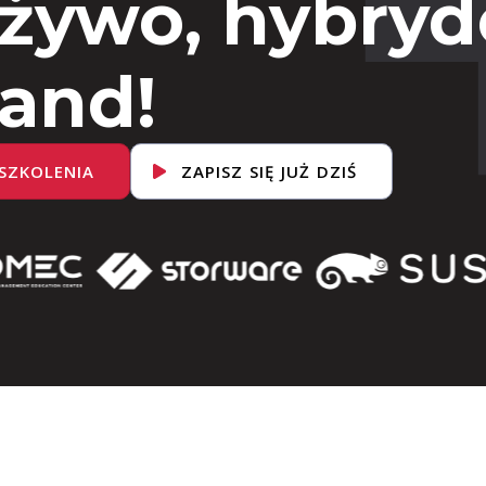
 żywo, hybryd
and!
SZKOLENIA
ZAPISZ SIĘ JUŻ DZIŚ