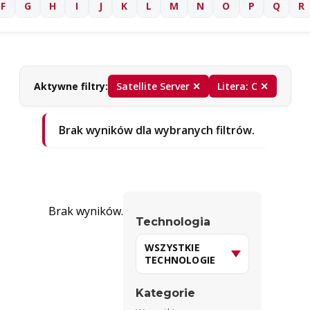
F
G
H
I
J
K
L
M
N
O
P
Q
R
Aktywne filtry:
Satellite Server ✕
Litera: C ✕
Brak wyników dla wybranych filtrów.
Brak wyników.
Technologia
Kategorie