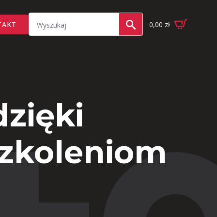
Search
TAKT
0,00
zł
for:
zięki
szkoleniom