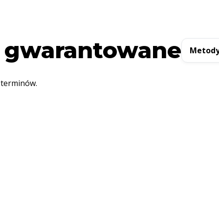
 gwarantowane
Metody
 terminów.