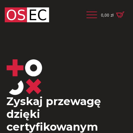
0,00
zł
Zyskaj przewagę
dzięki
certyfikowanym