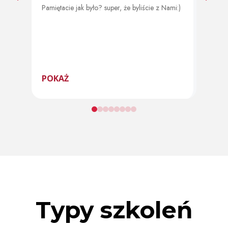
Pamiętacie jak było? super, że byliście z Nami:)
Od 11 
program
POKAŻ
POK
Typy szkoleń