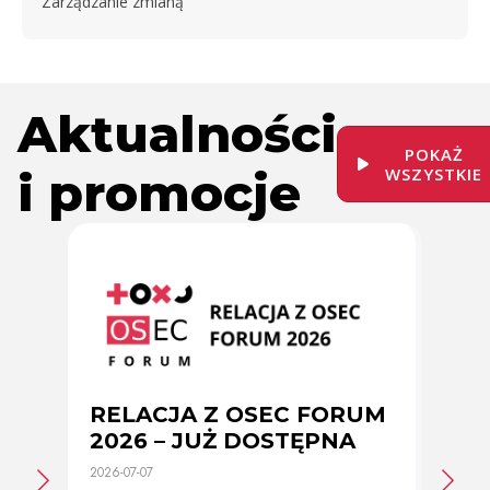
Zarządzanie zmianą
Aktualności
POKAŻ
i promocje
WSZYSTKIE
RELACJA Z OSEC FORUM
Zmi
2026 – JUŻ DOSTĘPNA
cer
2026-07-07
2026-0