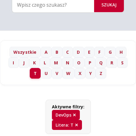
SZUKAJ
Wszystkie
A
B
C
D
E
F
G
H
I
J
K
L
M
N
O
P
Q
R
S
T
U
V
W
X
Y
Z
Aktywne filtry:
DevOps ✕
Litera: T ✕