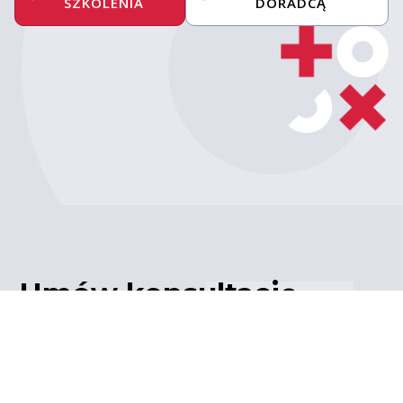
SZKOLENIA
DORADCĄ
Umów konsultację
z ekspertem
Porozmawiaj z naszym
ekspertem IT – poznaj