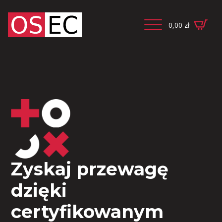
0,00
zł
Zyskaj przewagę
dzięki
certyfikowanym