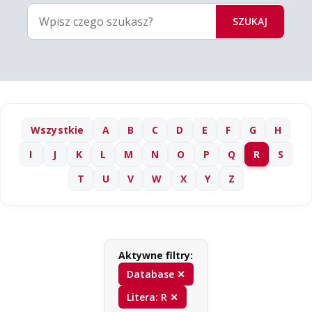
SZUKAJ
Wszystkie
A
B
C
D
E
F
G
H
I
J
K
L
M
N
O
P
Q
R
S
T
U
V
W
X
Y
Z
Aktywne filtry:
Database ✕
Litera: R ✕