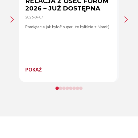
RELACJA Z OSEC FORUM
Zmi
2026 – JUŻ DOSTĘPNA
cer
2026-07-07
2026-0
Pamiętacie jak było? super, że byliście z Nami:)
Od 11 
program
POKAŻ
POK