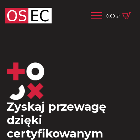
0,00
zł
Zyskaj przewagę
dzięki
certyfikowanym