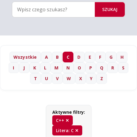
SZUKAJ
Wszystkie
A
B
C
D
E
F
G
H
I
J
K
L
M
N
O
P
Q
R
S
T
U
V
W
X
Y
Z
Aktywne filtry:
C++ ✕
Litera: C ✕