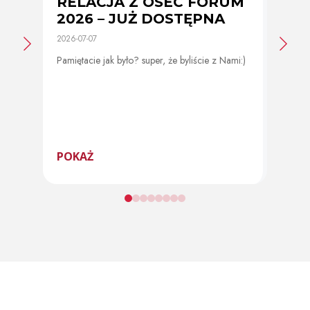
RELACJA Z OSEC FORUM
Zmi
2026 – JUŻ DOSTĘPNA
cer
2026-07-07
2026-0
Pamiętacie jak było? super, że byliście z Nami:)
Od 11 
program
POKAŻ
POK