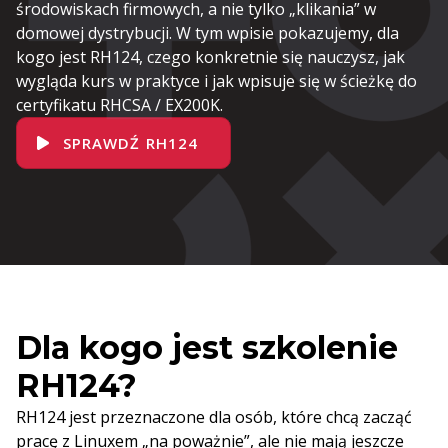
środowiskach firmowych, a nie tylko „klikania” w
domowej dystrybucji. W tym wpisie pokazujemy, dla
kogo jest RH124, czego konkretnie się nauczysz, jak
wygląda kurs w praktyce i jak wpisuje się w ścieżkę do
certyfikatu RHCSA / EX200K.
SPRAWDŹ RH124
Dla kogo jest szkolenie
RH124?
RH124 jest przeznaczone dla osób, które chcą zacząć
pracę z Linuxem „na poważnie”, ale nie mają jeszcze