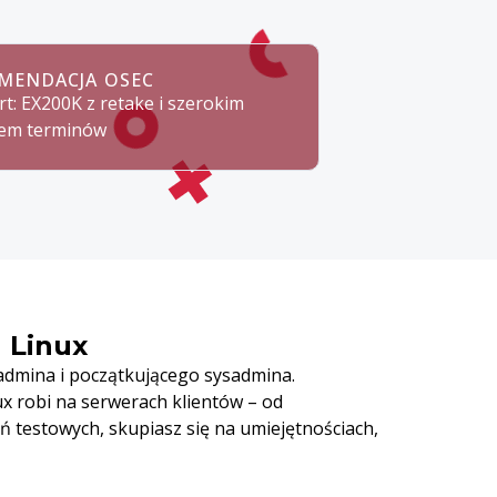
MENDACJA OSEC
rt: EX200K z retake i szerokim
em terminów
 Linux
 admina i początkującego sysadmina.
x robi na serwerach klientów – od
ń testowych, skupiasz się na umiejętnościach,