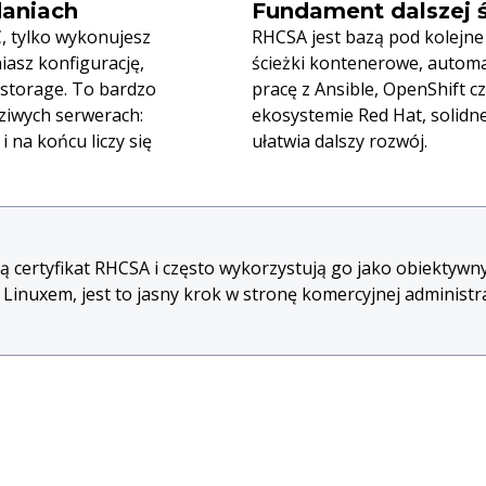
daniach
Fundament dalszej ś
, tylko wykonujesz
RHCSA jest bazą pod kolejne
asz konfigurację,
ścieżki kontenerowe, automat
 storage. To bardzo
pracę z Ansible, OpenShift 
dziwych serwerach:
ekosystemie Red Hat, solid
 na końcu liczy się
ułatwia dalszy rozwój.
rzą certyfikat RHCSA i często wykorzystują go jako obiektyw
inuxem, jest to jasny krok w stronę komercyjnej administra