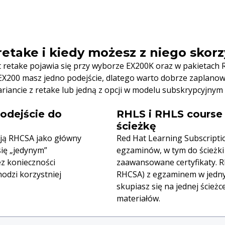
retake i kiedy możesz z niego skor
t retake pojawia się przy wyborze EX200K oraz w pakietach 
X200 masz jedno podejście, dlatego warto dobrze zaplanow
iancie z retake lub jedną z opcji w modelu subskrypcyjnym
odejście do
RHLS i RHLS course 
ścieżkę
tują RHCSA jako główny
Red Hat Learning Subscriptio
się „jedynym”
egzaminów, w tym do ścieżki
z konieczności
zaawansowane certyfikaty. R
odzi korzystniej
RHCSA) z egzaminem w jednym
skupiasz się na jednej ścieżc
materiałów.