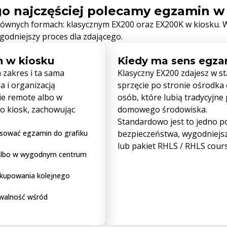
o najczęściej polecamy egzamin w
ównych formach: klasycznym EX200 oraz EX200K w kiosku.
ygodniejszy proces dla zdającego.
n w kiosku
Kiedy ma sens egza
zakres i ta sama
Klasyczny EX200 zdajesz w st
 i organizacją
sprzęcie po stronie ośrodka
e remote albo w
osób, które lubią tradycyjne 
 kiosk, zachowując
domowego środowiska.
Standardowo jest to jedno pod
asować egzamin do grafiku
bezpieczeństwa, wygodniejsz
lub pakiet RHLS / RHLS cours
albo w wygodnym centrum
 kupowania kolejnego
awalność wśród