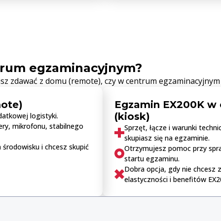
trum egzaminacyjnym?
sz zdawać z domu (remote), czy w centrum egzaminacyjnym 
ote)
Egzamin EX200K w 
(kiosk)
atkowej logistyki.
y, mikrofonu, stabilnego
Sprzęt, łącze i warunki tech
skupiasz się na egzaminie.
 środowisku i chcesz skupić
Otrzymujesz pomoc przy spr
startu egzaminu.
Dobra opcja, gdy nie chcesz 
elastyczności i benefitów EX2