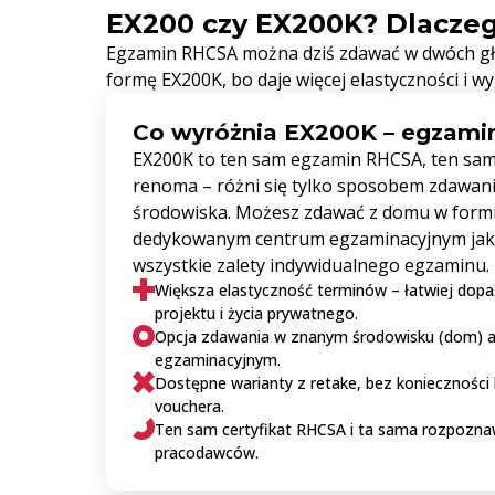
EX200 czy EX200K? Dlaczeg
Egzamin RHCSA można dziś zdawać w dwóch gł
formę EX200K, bo daje więcej elastyczności i w
Co wyróżnia EX200K – egzami
EX200K to ten sam egzamin RHCSA, ten sam 
renoma – różni się tylko sposobem zdawania
środowiska. Możesz zdawać z domu w formi
dedykowanym centrum egzaminacyjnym jako
wszystkie zalety indywidualnego egzaminu.
Większa elastyczność terminów – łatwiej dop
projektu i życia prywatnego.
Opcja zdawania w znanym środowisku (dom) 
egzaminacyjnym.
Dostępne warianty z retake, bez konieczności
vouchera.
Ten sam certyfikat RHCSA i ta sama rozpozn
pracodawców.