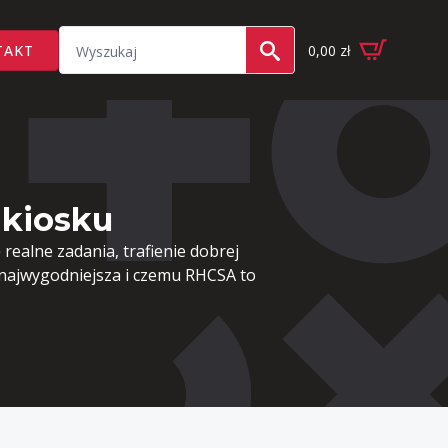
Search
TAKT
0,00
zł
for:
 kiosku
 realne zadania, trafienie dobrej
 najwygodniejsza i czemu RHCSA to