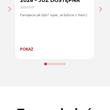
2026 – JUŻ DOSTĘPNA
cer
2026-07-07
2026-0
Pamiętacie jak było? super, że byliście z Nami:)
Od 11 
program
POKAŻ
POK