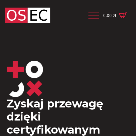
0,00
zł
Zyskaj przewagę
dzięki
certyfikowanym