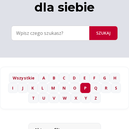
dla siebie
SZUKAJ
Wszystkie
A
B
C
D
E
F
G
H
I
J
K
L
M
N
O
P
Q
R
S
T
U
V
W
X
Y
Z