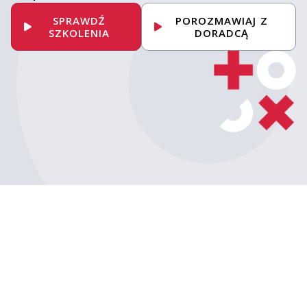
SPRAWDŹ
POROZMAWIAJ Z
SZKOLENIA
DORADCĄ
Umów konsultację
z ekspertem
Porozmawiaj z naszym