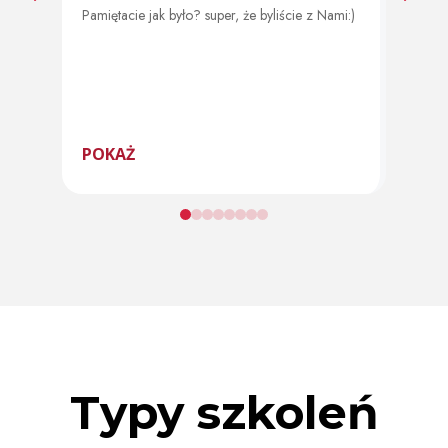
Pamiętacie jak było? super, że byliście z Nami:)
Od 11 
program
POKAŻ
POK
Typy szkoleń