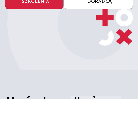
SZKOLENIA
DORADCĄ
Umów konsultację
z ekspertem
Porozmawiaj z naszym
ekspertem IT – poznaj