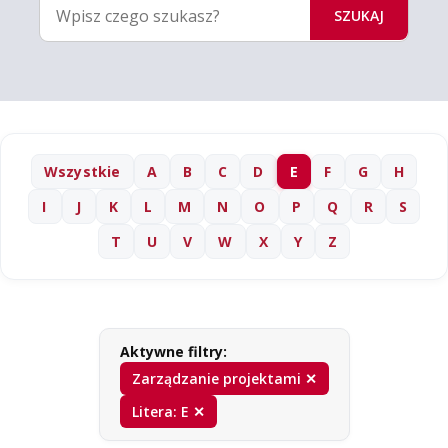
SZUKAJ
Wszystkie
A
B
C
D
E
F
G
H
I
J
K
L
M
N
O
P
Q
R
S
T
U
V
W
X
Y
Z
Aktywne filtry:
Zarządzanie projektami ✕
Litera: E ✕