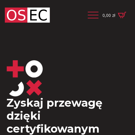
0,00
zł
Zyskaj przewagę
dzięki
certyfikowanym