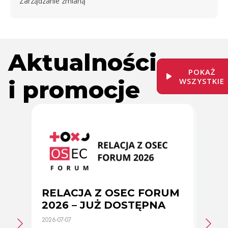
Zarządzanie zmianą
Aktualności
POKAŻ
i promocje
WSZYSTKIE
RELACJA Z OSEC FORUM
Zmi
2026 – JUŻ DOSTĘPNA
cer
2026-07-07
2026-0