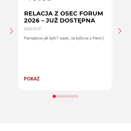
RELACJA Z OSEC FORUM
Zmi
2026 – JUŻ DOSTĘPNA
cer
2026-07-07
2026-0
Pamiętacie jak było? super, że byliście z Nami:)
Od 11 
program
POKAŻ
POK