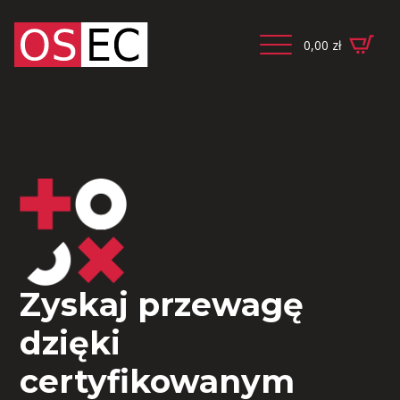
0,00
zł
Zyskaj przewagę
dzięki
certyfikowanym