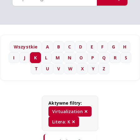
Wszystkie
A
B
C
D
E
F
G
H
I
J
K
L
M
N
O
P
Q
R
S
T
U
V
W
X
Y
Z
Aktywne filtry:
Virtualization ✕
Litera: K ✕