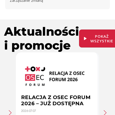
Zarządzanie zmianą
Aktualności
POKAŻ
i promocje
WSZYSTKIE
RELACJA Z OSEC FORUM
Zmi
2026 – JUŻ DOSTĘPNA
cer
2026-07-07
2026-0