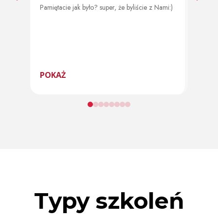
Pamiętacie jak było? super, że byliście z Nami:)
Od 11 
program
POKAŻ
POK
Typy szkoleń