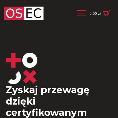
0,00
zł
Zyskaj przewagę
dzięki
certyfikowanym