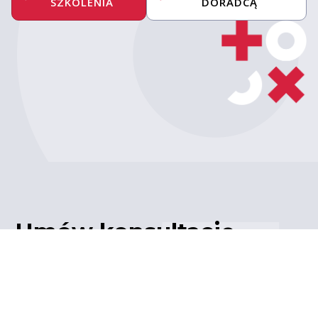
SZKOLENIA
DORADCĄ
Umów konsultację
z ekspertem
Porozmawiaj z naszym
ekspertem IT – poznaj