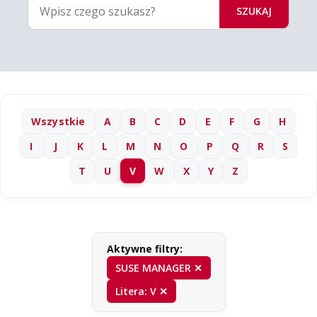
SZUKAJ
Wszystkie
A
B
C
D
E
F
G
H
I
J
K
L
M
N
O
P
Q
R
S
T
U
V
W
X
Y
Z
Aktywne filtry:
SUSE MANAGER ✕
Litera: V ✕