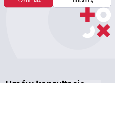
SZKOLENIA
DORADCĄ
Umów konsultację
z ekspertem
Porozmawiaj z naszym
ekspertem IT – poznaj