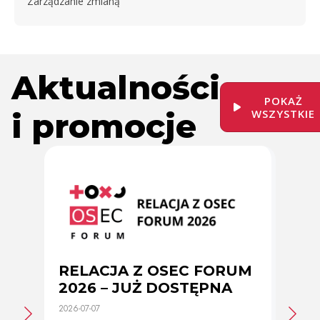
Zarządzanie zmianą
Aktualności
POKAŻ
i promocje
WSZYSTKIE
RELACJA Z OSEC FORUM
Zmi
2026 – JUŻ DOSTĘPNA
cer
2026-07-07
2026-0