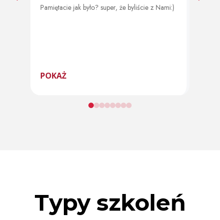
Pamiętacie jak było? super, że byliście z Nami:)
Od 11 
program
POKAŻ
POK
Typy szkoleń