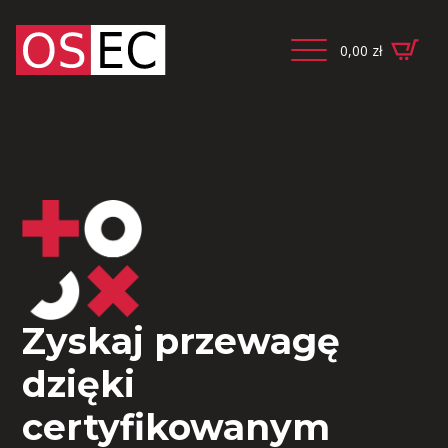
0,00
zł
Zyskaj przewagę
dzięki
certyfikowanym