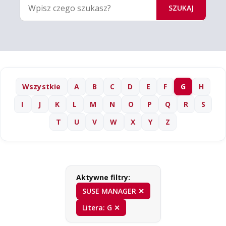
SZUKAJ
Wszystkie
A
B
C
D
E
F
G
H
I
J
K
L
M
N
O
P
Q
R
S
T
U
V
W
X
Y
Z
Aktywne filtry:
SUSE MANAGER ✕
Litera: G ✕