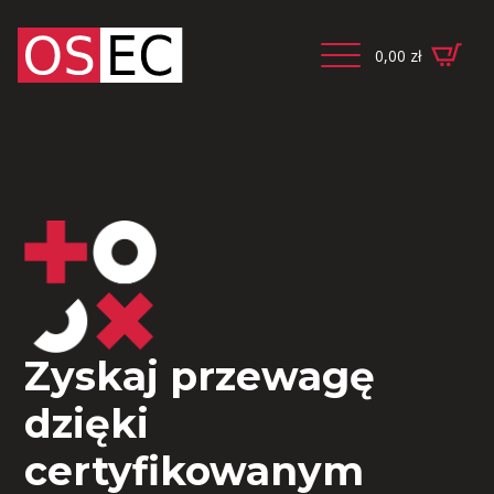
0,00
zł
Zyskaj przewagę
dzięki
certyfikowanym