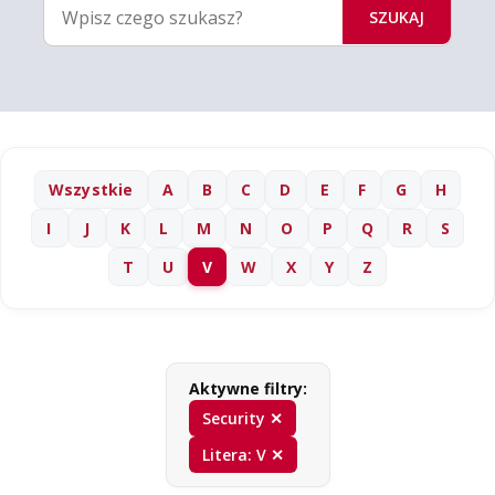
SZUKAJ
Wszystkie
A
B
C
D
E
F
G
H
I
J
K
L
M
N
O
P
Q
R
S
T
U
V
W
X
Y
Z
Aktywne filtry:
Security ✕
Litera: V ✕