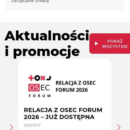
Zarządzanie zmianą
Aktualności
POKAŻ
i promocje
WSZYSTKIE
RELACJA Z OSEC FORUM
Zmi
2026 – JUŻ DOSTĘPNA
cer
2026-07-07
2026-0