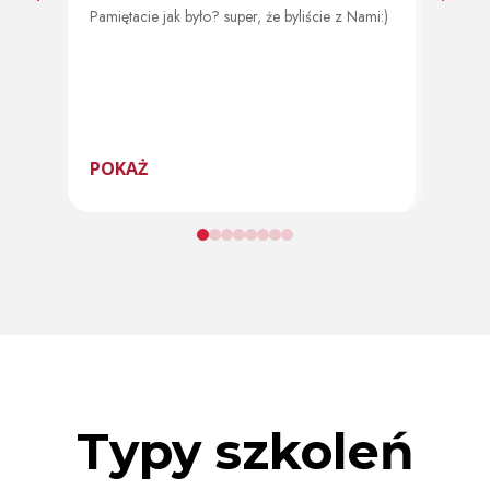
Pamiętacie jak było? super, że byliście z Nami:)
Od 11 
program
POKAŻ
POK
Typy szkoleń