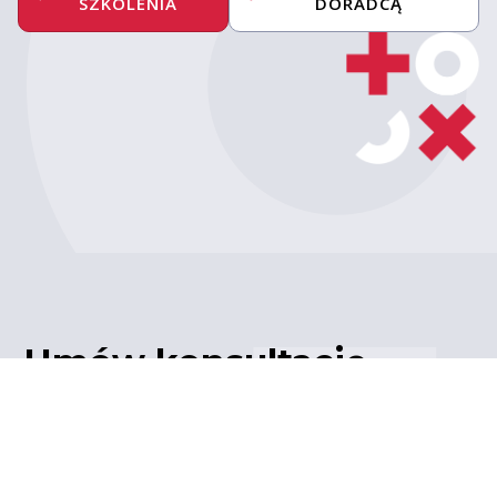
SZKOLENIA
DORADCĄ
Umów konsultację
z ekspertem
Porozmawiaj z naszym
ekspertem IT – poznaj