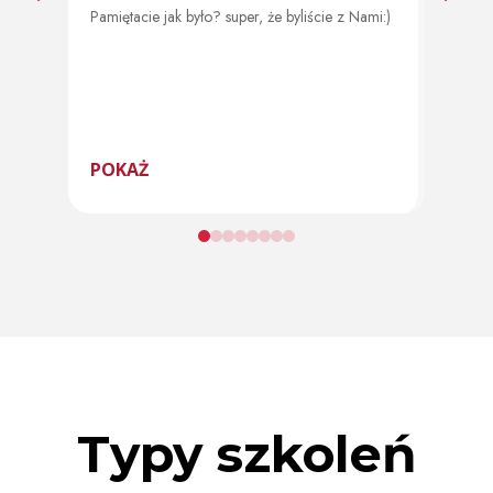
Pamiętacie jak było? super, że byliście z Nami:)
Od 11 
program
POKAŻ
POK
Typy szkoleń