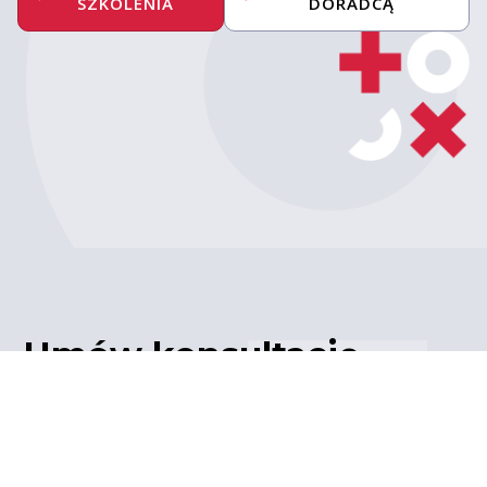
SZKOLENIA
DORADCĄ
Umów konsultację
z ekspertem
Porozmawiaj z naszym
ekspertem IT – poznaj