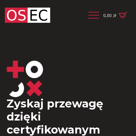
0,00
zł
Zyskaj przewagę
dzięki
certyfikowanym