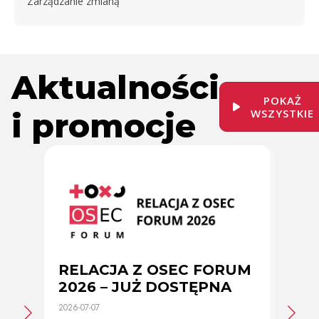
Zarządzanie zmianą
Aktualności
POKAŻ
i promocje
WSZYSTKIE
RELACJA Z OSEC FORUM
Zmi
2026 – JUŻ DOSTĘPNA
cer
2026-07-07
2026-0