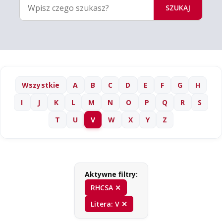
SZUKAJ
Wszystkie
A
B
C
D
E
F
G
H
I
J
K
L
M
N
O
P
Q
R
S
T
U
V
W
X
Y
Z
Aktywne filtry:
RHCSA ✕
Litera: V ✕