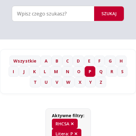
SZUKAJ
Wszystkie
A
B
C
D
E
F
G
H
I
J
K
L
M
N
O
P
Q
R
S
T
U
V
W
X
Y
Z
Aktywne filtry:
RHCSA ✕
Litera: P ✕