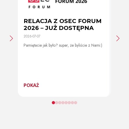
RELACJA Z OSEC FORUM
Zmi
2026 – JUŻ DOSTĘPNA
cer
2026-07-07
2026-0
Pamiętacie jak było? super, że byliście z Nami:)
Od 11 
program
POKAŻ
POK