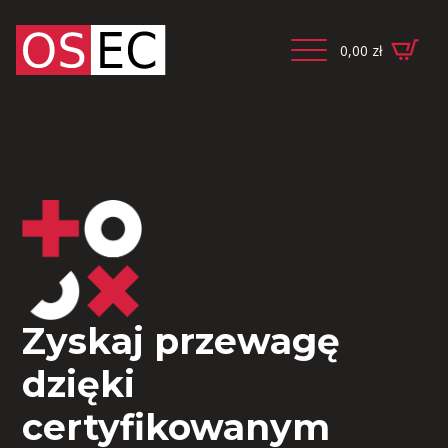
0,00
zł
Zyskaj przewagę
dzięki
certyfikowanym