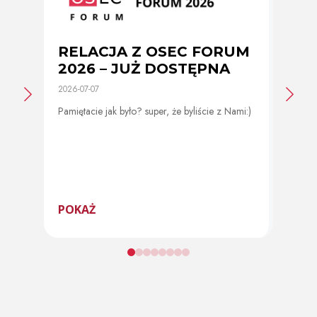
RELACJA Z OSEC FORUM
Zmi
2026 – JUŻ DOSTĘPNA
cer
2026-07-07
2026-0
Pamiętacie jak było? super, że byliście z Nami:)
Od 11 
program
POKAŻ
POK