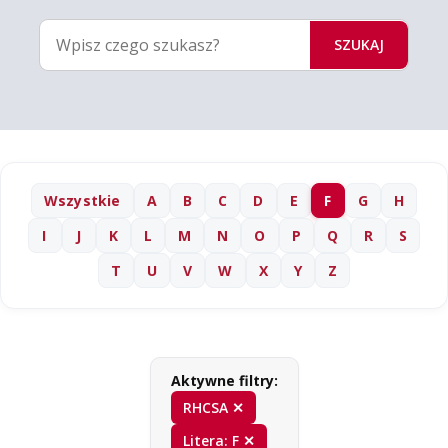
SZUKAJ
Wszystkie
A
B
C
D
E
F
G
H
I
J
K
L
M
N
O
P
Q
R
S
T
U
V
W
X
Y
Z
Aktywne filtry:
RHCSA ✕
Litera: F ✕