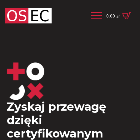
0,00
zł
Zyskaj przewagę
dzięki
certyfikowanym