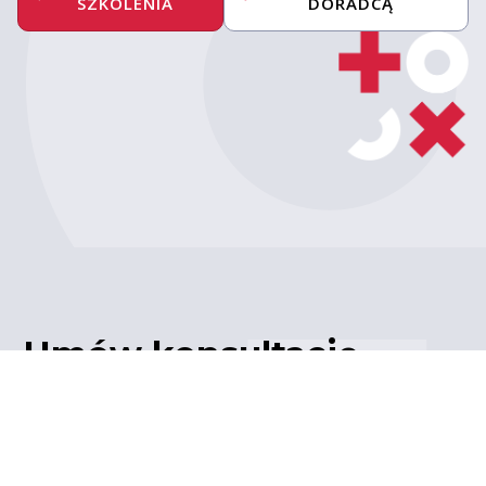
SZKOLENIA
DORADCĄ
Umów konsultację
z ekspertem
Porozmawiaj z naszym
ekspertem IT – poznaj