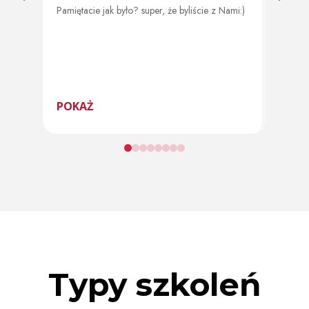
Pamiętacie jak było? super, że byliście z Nami:)
Od 11 
program
POKAŻ
POK
Typy szkoleń