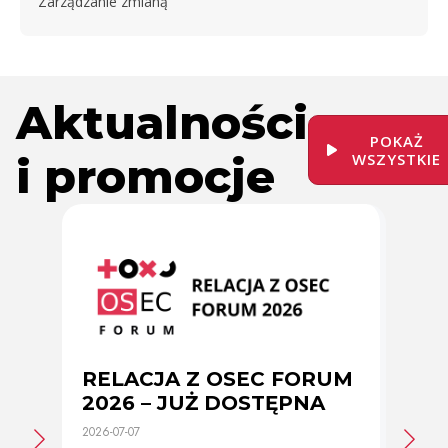
Zarządzanie zmianą
Aktualności
POKAŻ
i promocje
WSZYSTKIE
RELACJA Z OSEC FORUM
Zmi
2026 – JUŻ DOSTĘPNA
cer
2026-07-07
2026-0