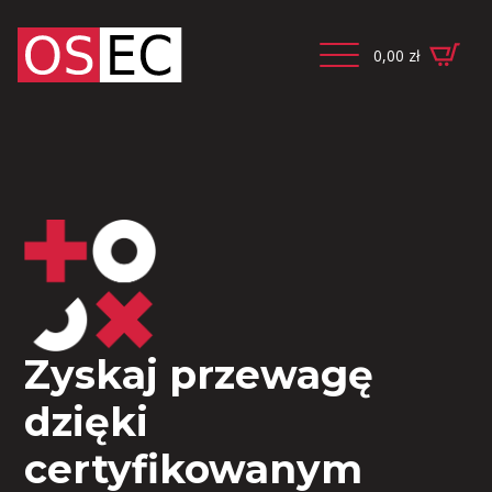
0,00
zł
Zyskaj przewagę
dzięki
certyfikowanym