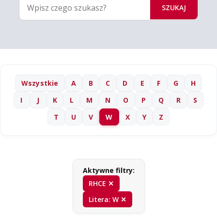
SZUKAJ
Wszystkie
A
B
C
D
E
F
G
H
I
J
K
L
M
N
O
P
Q
R
S
T
U
V
W
X
Y
Z
Aktywne filtry:
RHCE ✕
Litera: W ✕