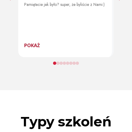
Pamiętacie jak było? super, że byliście z Nami:)
Od 11 
program
POKAŻ
POK
Typy szkoleń