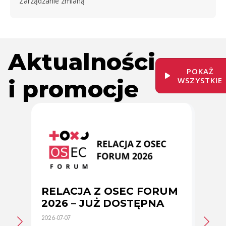
Zarządzanie zmianą
Aktualności
POKAŻ
i promocje
WSZYSTKIE
RELACJA Z OSEC FORUM
Zmi
2026 – JUŻ DOSTĘPNA
cer
2026-07-07
2026-0