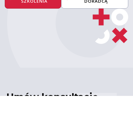
SZKOLENIA
DORADCĄ
Umów konsultację
z ekspertem
Porozmawiaj z naszym
ekspertem IT – poznaj