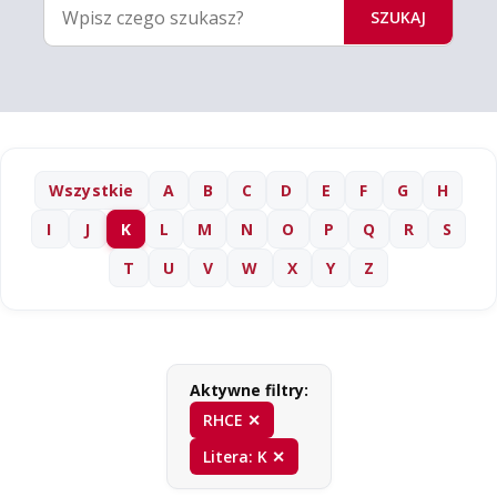
SZUKAJ
Wszystkie
A
B
C
D
E
F
G
H
I
J
K
L
M
N
O
P
Q
R
S
T
U
V
W
X
Y
Z
Aktywne filtry:
RHCE ✕
Litera: K ✕