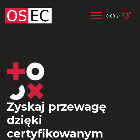
0,00
zł
Zyskaj przewagę
dzięki
certyfikowanym