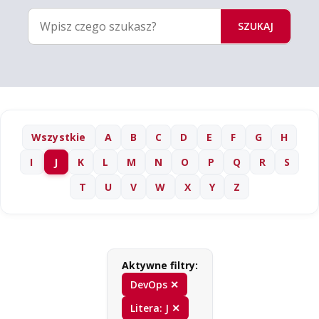
SZUKAJ
Wszystkie
A
B
C
D
E
F
G
H
I
J
K
L
M
N
O
P
Q
R
S
T
U
V
W
X
Y
Z
Aktywne filtry:
DevOps ✕
Litera: J ✕