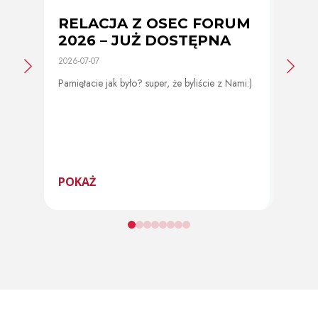
RELACJA Z OSEC FORUM
Zmi
2026 – JUŻ DOSTĘPNA
cer
2026-07-07
2026-0
Pamiętacie jak było? super, że byliście z Nami:)
Od 11 
program
POKAŻ
POK