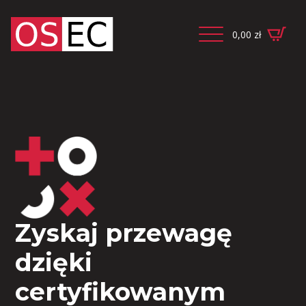
0,00
zł
Zyskaj przewagę
dzięki
certyfikowanym