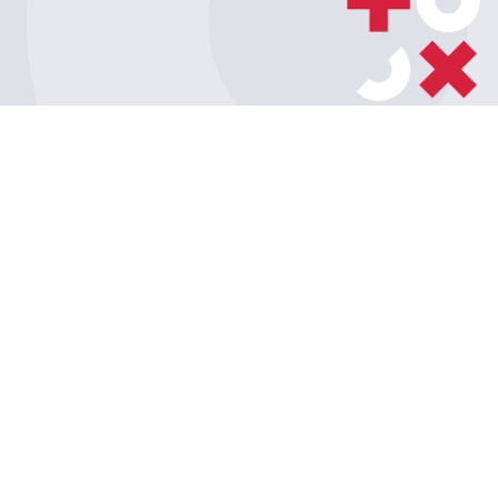
Umów konsultację
z ekspertem
Porozmawiaj z naszym
ekspertem IT – poznaj
rozwiązania szyte na miarę.
Artur Kozioł
T: (+48) 503 004 798