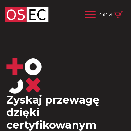
0,00
zł
Zyskaj przewagę
dzięki
certyfikowanym