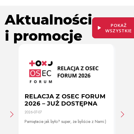
Aktualności
POKAŻ
i promocje
WSZYSTKIE
RELACJA Z OSEC FORUM
Zmi
2026 – JUŻ DOSTĘPNA
cer
2026-07-07
2026-0
Pamiętacie jak było? super, że byliście z Nami:)
Od 11 
program