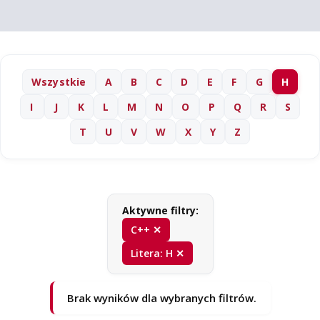
Wszystkie
A
B
C
D
E
F
G
H
I
J
K
L
M
N
O
P
Q
R
S
T
U
V
W
X
Y
Z
Aktywne filtry:
C++ ✕
Litera: H ✕
Brak wyników dla wybranych filtrów.