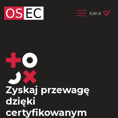
0,00
zł
Zyskaj przewagę
dzięki
certyfikowanym