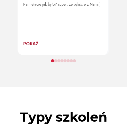
Pamiętacie jak było? super, że byliście z Nami:)
Od 11 
program
POKAŻ
POK
Typy szkoleń