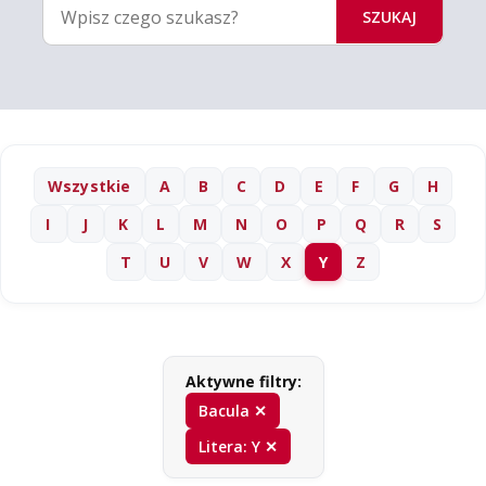
SZUKAJ
Wszystkie
A
B
C
D
E
F
G
H
I
J
K
L
M
N
O
P
Q
R
S
T
U
V
W
X
Y
Z
Aktywne filtry:
Bacula ✕
Litera: Y ✕