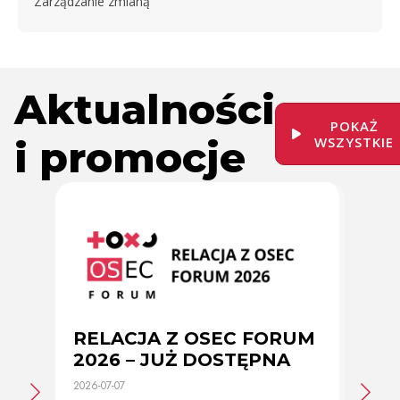
Zarządzanie zmianą
Aktualności
POKAŻ
i promocje
WSZYSTKIE
RELACJA Z OSEC FORUM
Zmi
2026 – JUŻ DOSTĘPNA
cer
2026-07-07
2026-0