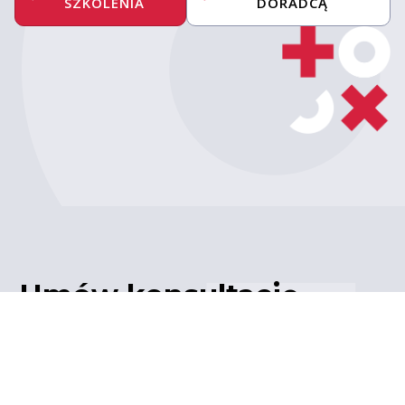
SZKOLENIA
DORADCĄ
Umów konsultację
z ekspertem
Porozmawiaj z naszym
ekspertem IT – poznaj