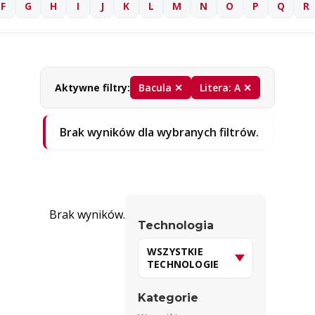
F
G
H
I
J
K
L
M
N
O
P
Q
R
Aktywne filtry:
Bacula ✕
Litera: A ✕
Brak wyników dla wybranych filtrów.
Brak wyników.
Technologia
Kategorie