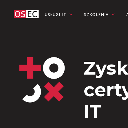
USŁUGI IT
SZKOLENIA
Zysk
cert
IT