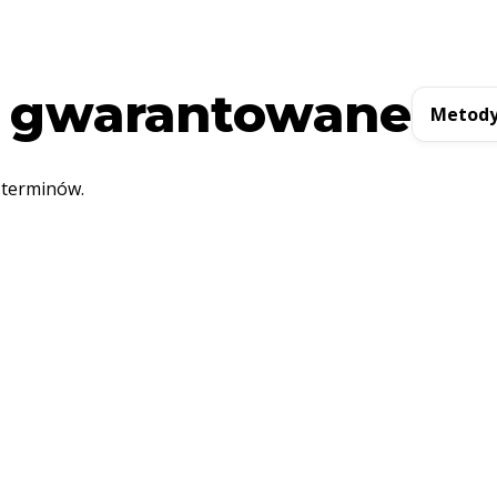
 gwarantowane
Metody
 terminów.