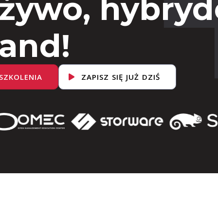
 żywo, hybryd
and!
SZKOLENIA
ZAPISZ SIĘ JUŻ DZIŚ