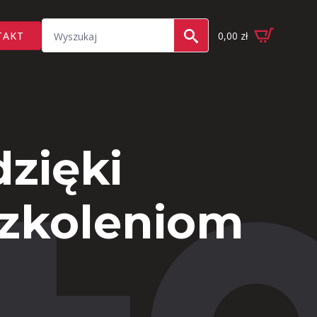
Search
TAKT
0,00
zł
for:
zięki
szkoleniom