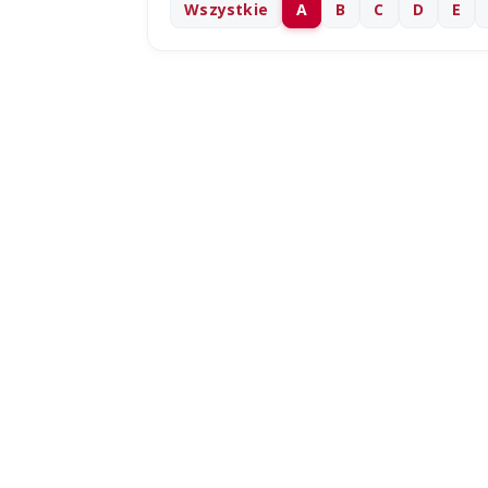
Wszystkie
A
B
C
D
E