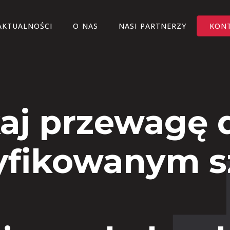
AKTUALNOŚCI
O NAS
NASI PARTNERZY
KON
aj przewagę d
yfikowanym 