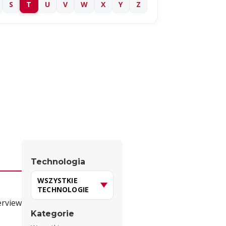
S
T
U
V
W
X
Y
Z
Technologia
erview
Kategorie