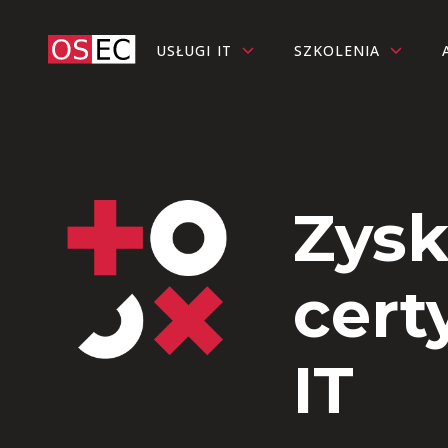
USŁUGI IT
SZKOLENIA
Zysk
cert
IT