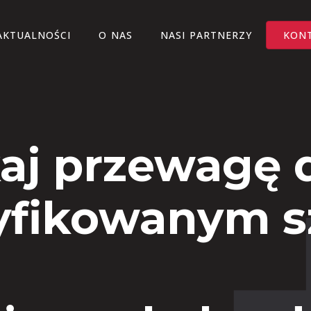
AKTUALNOŚCI
O NAS
NASI PARTNERZY
KON
aj przewagę d
yfikowanym 