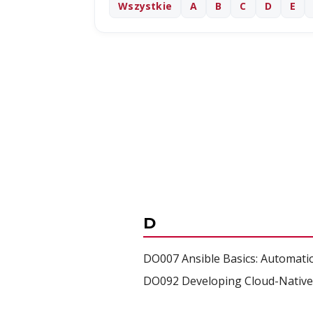
Wszystkie
A
B
C
D
E
D
DO007 Ansible Basics: Automati
DO092 Developing Cloud-Native A