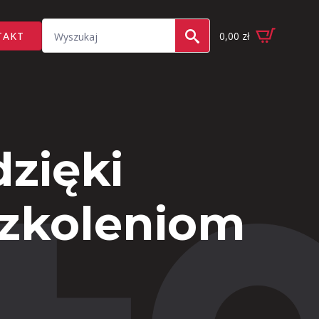
Search
TAKT
0,00
zł
for:
zięki
szkoleniom