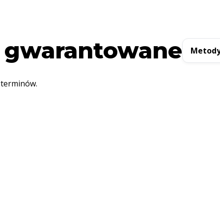
 gwarantowane
Metody
 terminów.