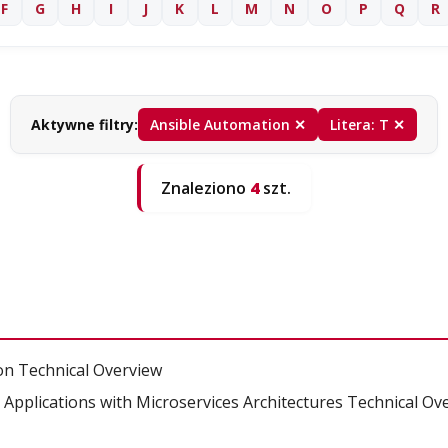
F
G
H
I
J
K
L
M
N
O
P
Q
R
Aktywne filtry:
Ansible Automation ✕
Litera: T ✕
Znaleziono
4
szt.
on Technical Overview
pplications with Microservices Architectures Technical Ov