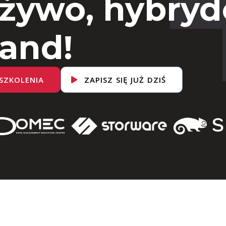
 żywo, hybryd
and!
SZKOLENIA
ZAPISZ SIĘ JUŻ DZIŚ