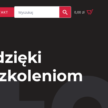
Search
TAKT
0,00
zł
for:
zięki
szkoleniom