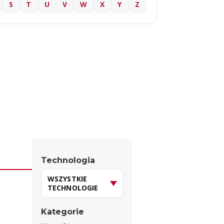
S
T
U
V
W
X
Y
Z
Technologia
Kategorie