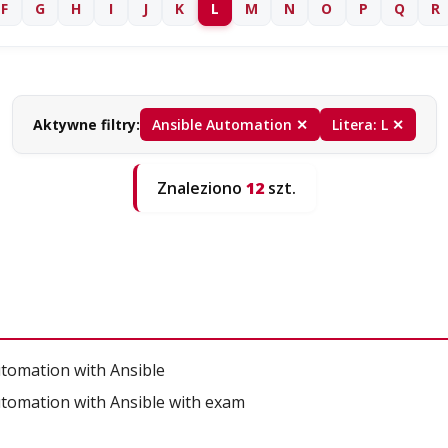
F
G
H
I
J
K
L
M
N
O
P
Q
R
Aktywne filtry:
Ansible Automation ✕
Litera: L ✕
Znaleziono
12
szt.
tomation with Ansible
tomation with Ansible with exam