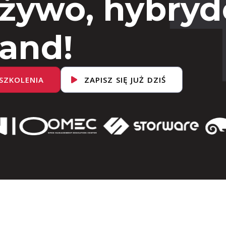
 żywo, hybryd
and!
SZKOLENIA
ZAPISZ SIĘ JUŻ DZIŚ