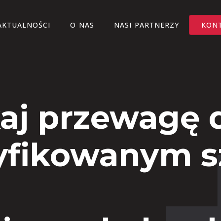
AKTUALNOŚCI
O NAS
NASI PARTNERZY
KON
aj przewagę d
yfikowanym 