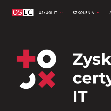
USŁUGI IT
SZKOLENIA
Zysk
cert
IT