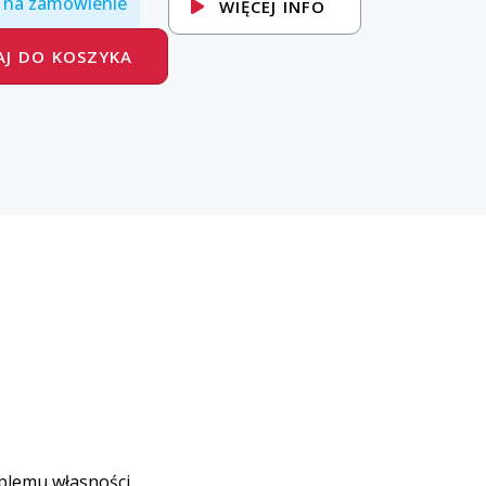
 na zamówienie
WIĘCEJ INFO
J DO KOSZYKA
blemu własności.