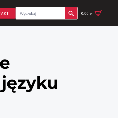
Search
TAKT
0,00
zł
for:
e
języku