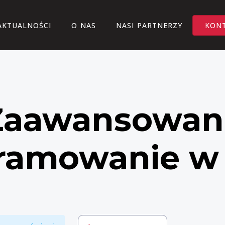
AKTUALNOŚCI
O NAS
NASI PARTNERZY
KON
Zaawansowan
ramowanie w 