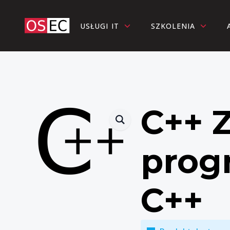
USŁUGI IT
SZKOLENIA
C++ 
prog
C++