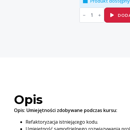
Produkt dostępny
ilość
C++
DODA
Zaawansowane
programowanie
w
języku
C++
Opis
Opis:
Umiejętności zdobywane podczas kursu:
Refaktoryzacja istniejącego kodu.
Umiejętność samodzielnego rozwiązywania pro