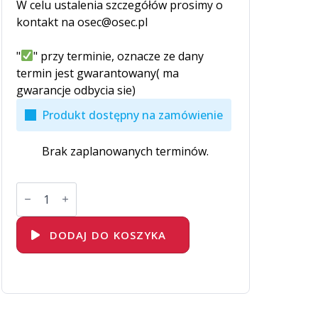
W celu ustalenia szczegółów prosimy o
kontakt na osec@osec.pl
"
" przy terminie, oznacze ze dany
termin jest gwarantowany( ma
gwarancje odbycia sie)
Produkt dostępny na zamówienie
Brak zaplanowanych terminów.
ilość
C++
Zaawansowane
programowanie
w
DODAJ DO KOSZYKA
języku
C++