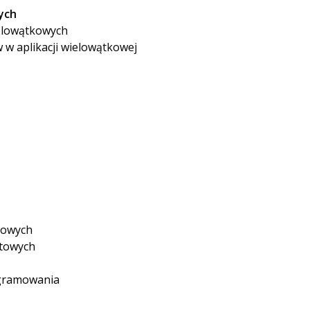
ych
ielowątkowych
w aplikacji wielowątkowej
towych
ktowych
ogramowania