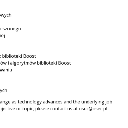
owych
roszonego
nej
 biblioteki Boost
w i algorytmów biblioteki Boost
owaniu
wych
change as technology advances and the underlying job
bjective or topic, please contact us at osec@osec.pl