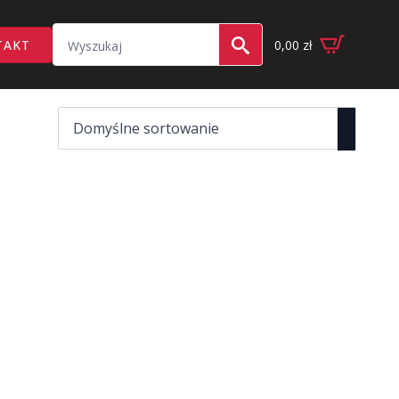
Search
TAKT
0,00
zł
for: