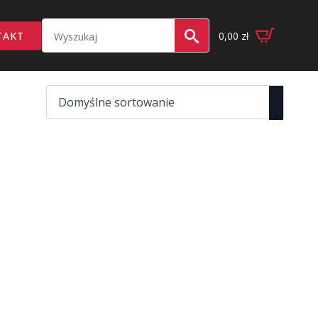
Search
TAKT
0,00
zł
for: