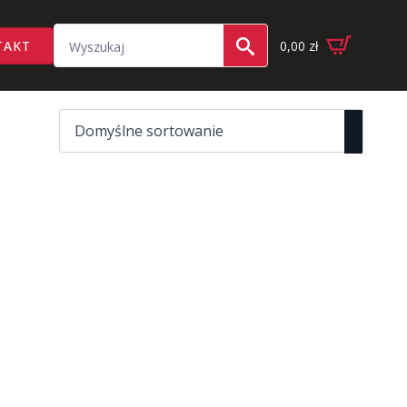
Search
TAKT
0,00
zł
for: