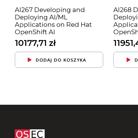
AI267 Developing and
AI268 
Deploying AI/ML
Deploy
Applications on Red Hat
Applica
OpenShift AI
OpenShi
10177,71
zł
11951
DODAJ DO KOSZYKA
D