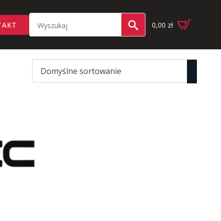
Search
TAKT
0,00
zł
for: