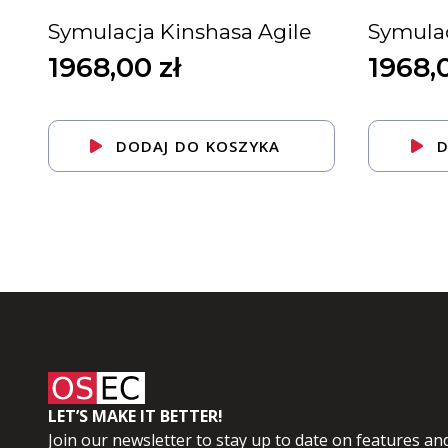
Symulacja Kinshasa Agile
Symulac
1968,00
zł
1968,
DODAJ DO KOSZYKA
D
LET’S MAKE IT BETTER!
Join our newsletter to stay up to date on features and