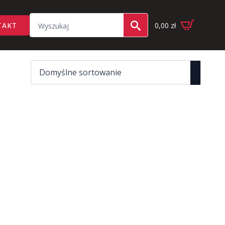
Search
TAKT
0,00
zł
for: