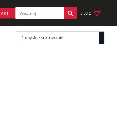
Search
TAKT
0,00
zł
for: