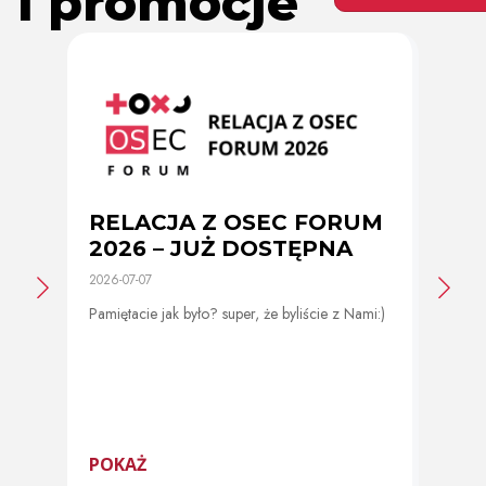
i promocje
RELACJA Z OSEC FORUM
Zmi
2026 – JUŻ DOSTĘPNA
cer
2026-07-07
2026-0
Pamiętacie jak było? super, że byliście z Nami:)
Od 11 
program
POKAŻ
POK