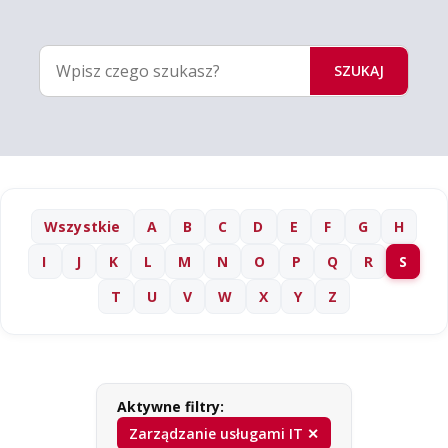
SZUKAJ
Wszystkie
A
B
C
D
E
F
G
H
I
J
K
L
M
N
O
P
Q
R
S
T
U
V
W
X
Y
Z
Aktywne filtry:
Zarządzanie usługami IT ✕