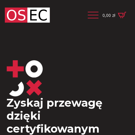
0,00
zł
Zyskaj przewagę
dzięki
certyfikowanym