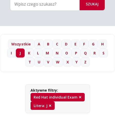
SZUKAJ
Wszystkie
A
B
C
D
E
F
G
H
I
J
K
L
M
N
O
P
Q
R
S
T
U
V
W
X
Y
Z
Aktywne filtry:
Red Hat individual Exam ✕
Litera: J ✕