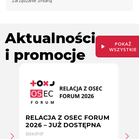
Zarządzanie zmianą
Aktualności
POKAŻ
i promocje
WSZYSTKIE
RELACJA Z OSEC FORUM
Zmi
2026 – JUŻ DOSTĘPNA
cer
2026-07-07
2026-0