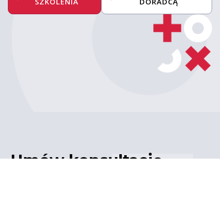
SZKOLENIA
DORADCĄ
Umów konsultację
z ekspertem
Porozmawiaj z naszym
ekspertem IT – poznaj