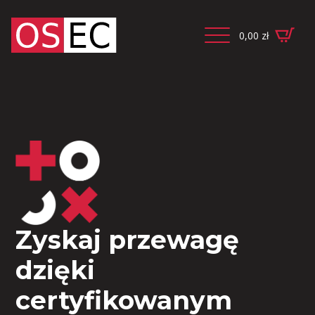
0,00
zł
Zyskaj przewagę
dzięki
certyfikowanym