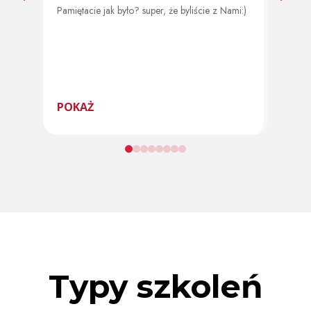
Pamiętacie jak było? super, że byliście z Nami:)
Od 11 
program
POKAŻ
POK
Typy szkoleń