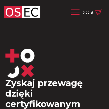
0,00
zł
Zyskaj przewagę
dzięki
certyfikowanym