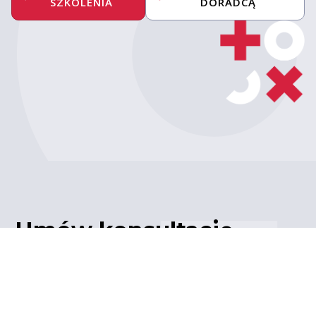
SZKOLENIA
DORADCĄ
Umów konsultację
z ekspertem
Porozmawiaj z naszym
ekspertem IT – poznaj