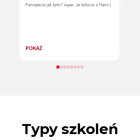
Pamiętacie jak było? super, że byliście z Nami:)
Od 11 
program
POKAŻ
POK
Typy szkoleń