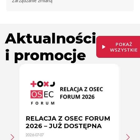
Zarządzanie zmianą
Aktualności
POKAŻ
i promocje
WSZYSTKIE
RELACJA Z OSEC FORUM
Zmi
2026 – JUŻ DOSTĘPNA
cer
2026-07-07
2026-0