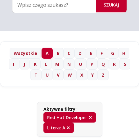
SZUKAJ
Wszystkie
A
B
C
D
E
F
G
H
I
J
K
L
M
N
O
P
Q
R
S
T
U
V
W
X
Y
Z
Aktywne filtry:
Red Hat Developer ✕
Litera: A ✕