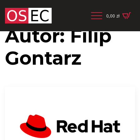
0,00
zł
Autor:
Filip
Gontarz