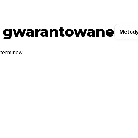
 gwarantowane
Metody
 terminów.