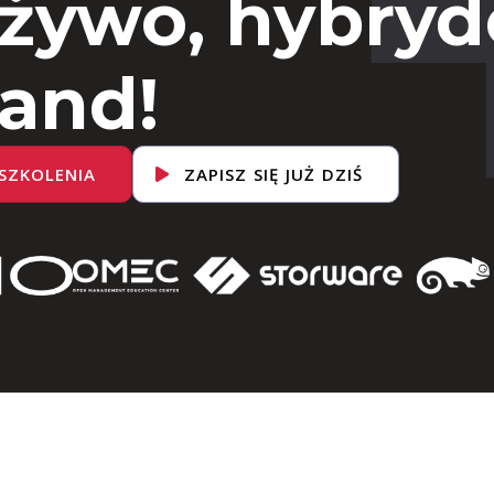
 żywo, hybryd
and!
SZKOLENIA
ZAPISZ SIĘ JUŻ DZIŚ