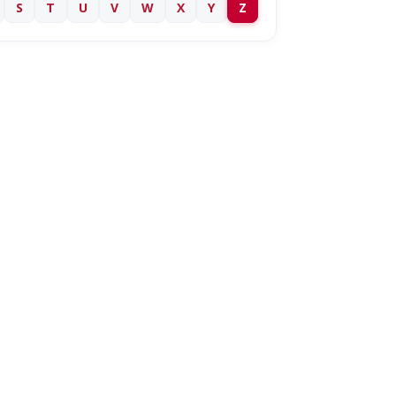
S
T
U
V
W
X
Y
Z