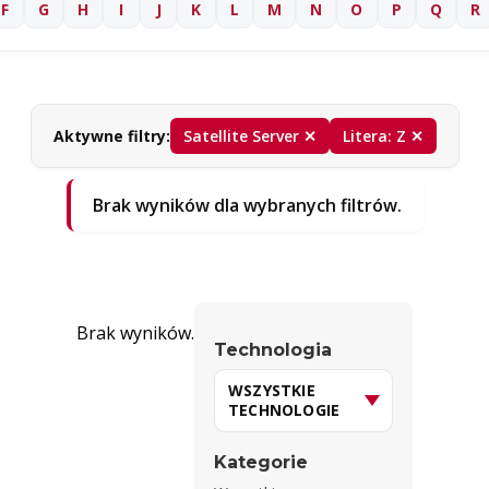
F
G
H
I
J
K
L
M
N
O
P
Q
R
Aktywne filtry:
Satellite Server ✕
Litera: Z ✕
Brak wyników dla wybranych filtrów.
Brak wyników.
Technologia
Kategorie