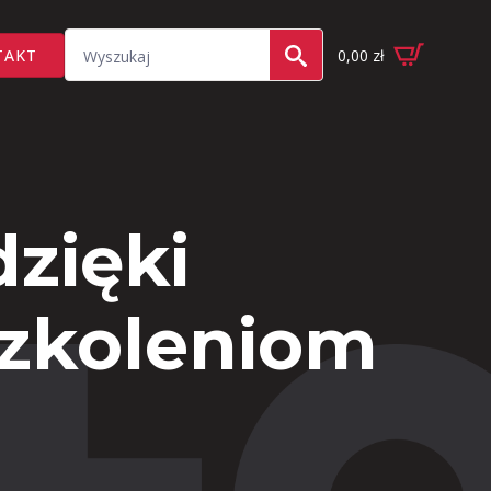
Search
TAKT
0,00
zł
for:
zięki
szkoleniom