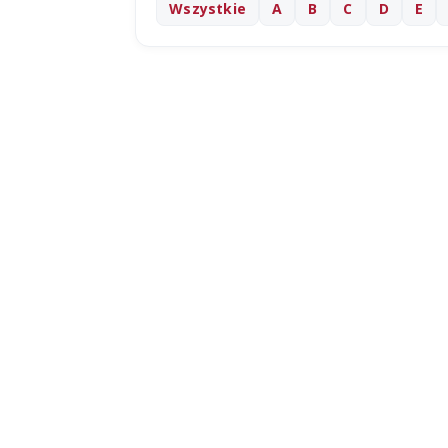
Wszystkie
A
B
C
D
E