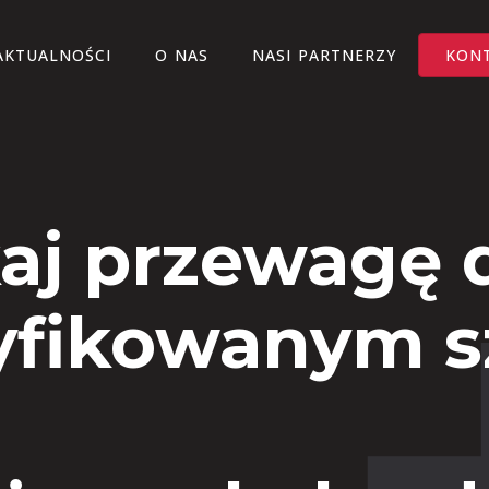
AKTUALNOŚCI
O NAS
NASI PARTNERZY
KON
aj przewagę d
yfikowanym 