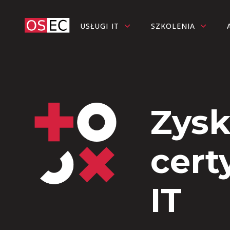
USŁUGI IT
SZKOLENIA
Zysk
cert
IT