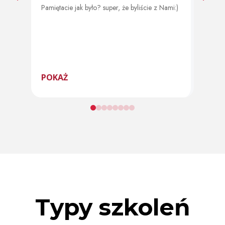
Pamiętacie jak było? super, że byliście z Nami:)
Od 11 
program
POKAŻ
POK
Typy szkoleń