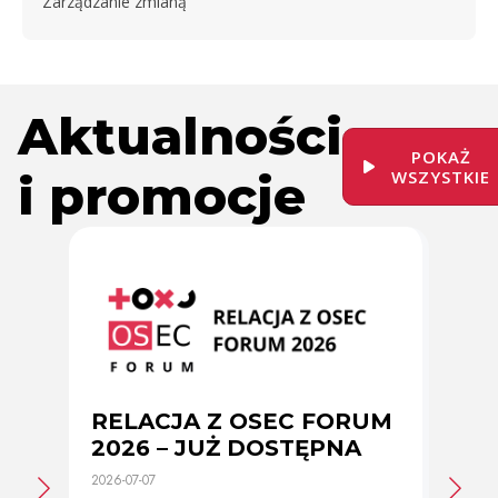
Zarządzanie zmianą
Aktualności
POKAŻ
i promocje
WSZYSTKIE
RELACJA Z OSEC FORUM
Zmi
2026 – JUŻ DOSTĘPNA
cer
2026-07-07
2026-0