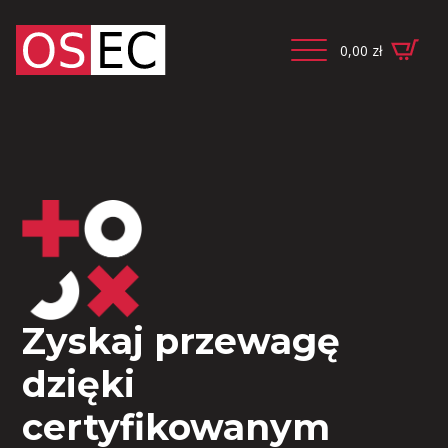
0,00
zł
Zyskaj przewagę
dzięki
certyfikowanym