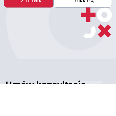
SZKOLENIA
DORADCĄ
Umów konsultację
z ekspertem
Porozmawiaj z naszym
ekspertem IT – poznaj