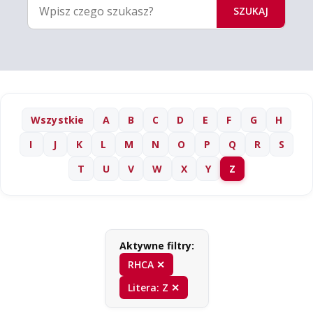
SZUKAJ
Wszystkie
A
B
C
D
E
F
G
H
I
J
K
L
M
N
O
P
Q
R
S
T
U
V
W
X
Y
Z
Aktywne filtry:
RHCA ✕
Litera: Z ✕