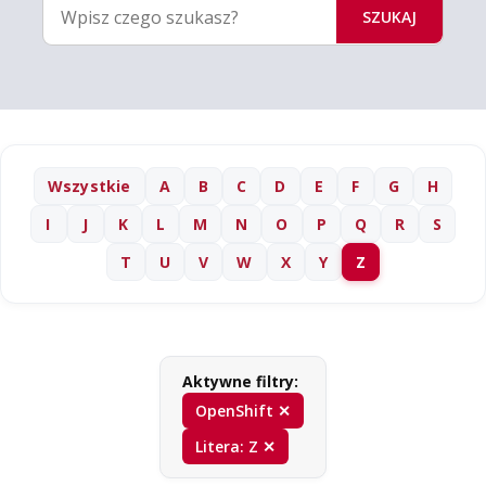
SZUKAJ
Wszystkie
A
B
C
D
E
F
G
H
I
J
K
L
M
N
O
P
Q
R
S
T
U
V
W
X
Y
Z
Aktywne filtry:
OpenShift ✕
Litera: Z ✕