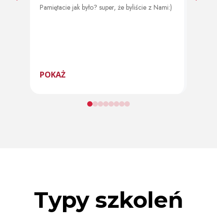
Pamiętacie jak było? super, że byliście z Nami:)
Od 11 
program
POKAŻ
POK
Typy szkoleń