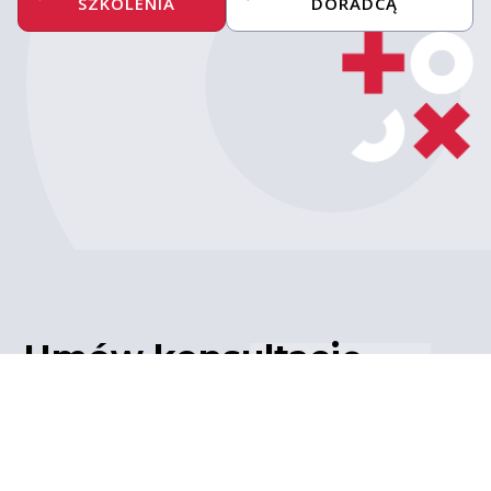
SZKOLENIA
DORADCĄ
Umów konsultację
z ekspertem
Porozmawiaj z naszym
ekspertem IT – poznaj