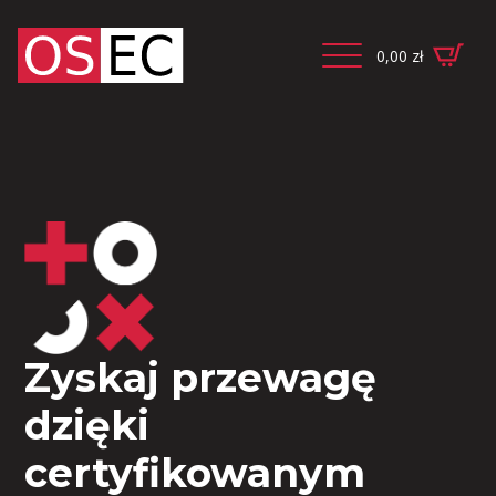
0,00
zł
Zyskaj przewagę
dzięki
certyfikowanym