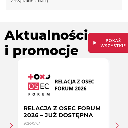
Zarządzanie zmianą
Aktualności
POKAŻ
i promocje
WSZYSTKIE
RELACJA Z OSEC FORUM
Zmi
2026 – JUŻ DOSTĘPNA
cer
2026-07-07
2026-0