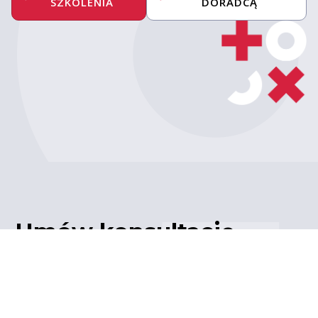
SZKOLENIA
DORADCĄ
Umów konsultację
z ekspertem
Porozmawiaj z naszym
ekspertem IT – poznaj