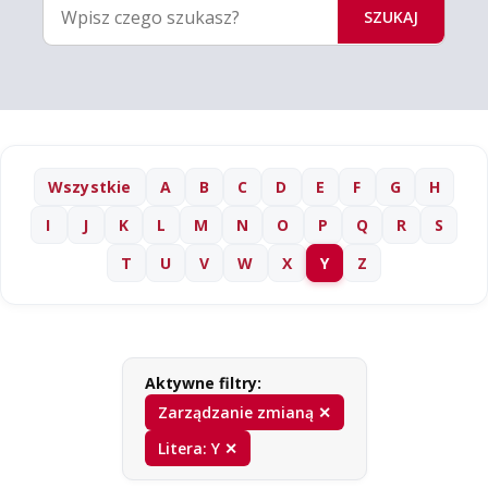
SZUKAJ
Wszystkie
A
B
C
D
E
F
G
H
I
J
K
L
M
N
O
P
Q
R
S
T
U
V
W
X
Y
Z
Aktywne filtry:
Zarządzanie zmianą ✕
Litera: Y ✕