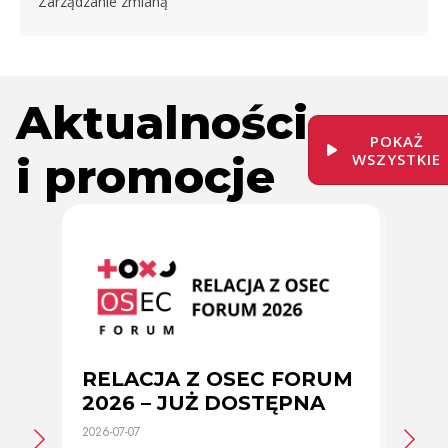
Zarządzanie zmianą
Aktualności
POKAŻ
i promocje
WSZYSTKIE
RELACJA Z OSEC FORUM
Zmi
2026 – JUŻ DOSTĘPNA
cer
2026-07-07
2026-0