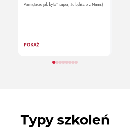
Pamiętacie jak było? super, że byliście z Nami:)
Od 11 
program
POKAŻ
POK
Typy szkoleń