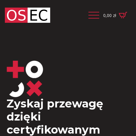
0,00
zł
Zyskaj przewagę
dzięki
certyfikowanym