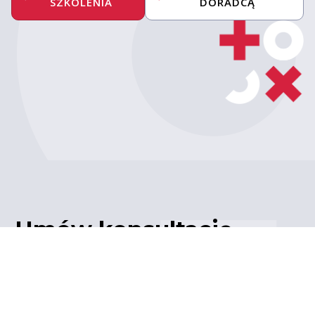
SZKOLENIA
DORADCĄ
Umów konsultację
z ekspertem
Porozmawiaj z naszym
ekspertem IT – poznaj