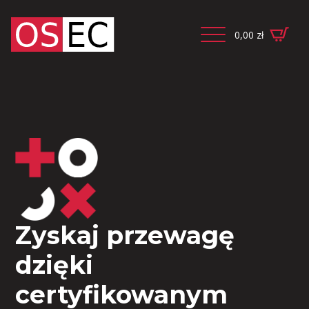
0,00
zł
Zyskaj przewagę
dzięki
certyfikowanym