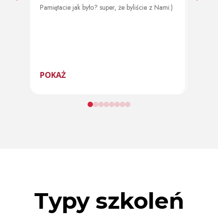
Pamiętacie jak było? super, że byliście z Nami:)
Od 11 
program
POKAŻ
POK
Typy szkoleń