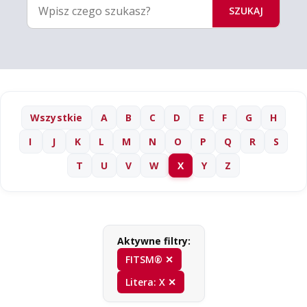
SZUKAJ
Wszystkie
A
B
C
D
E
F
G
H
I
J
K
L
M
N
O
P
Q
R
S
T
U
V
W
X
Y
Z
Aktywne filtry:
FITSM® ✕
Litera: X ✕