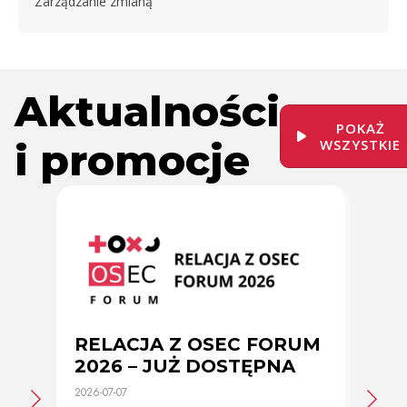
Zarządzanie zmianą
Aktualności
POKAŻ
i promocje
WSZYSTKIE
RELACJA Z OSEC FORUM
Zmi
2026 – JUŻ DOSTĘPNA
cer
2026-07-07
2026-0