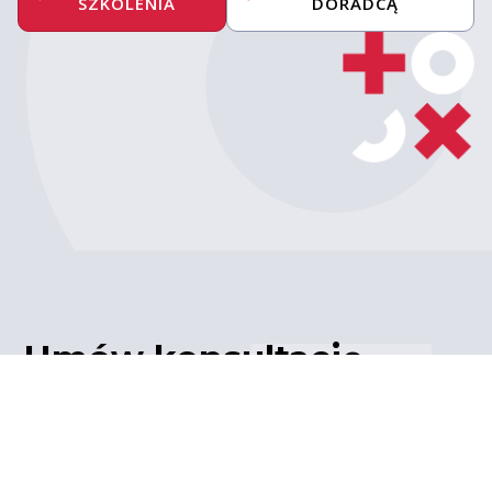
SZKOLENIA
DORADCĄ
Umów konsultację
z ekspertem
Porozmawiaj z naszym
ekspertem IT – poznaj