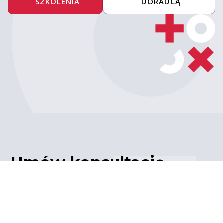
SZKOLENIA
DORADCĄ
Umów konsultację
z ekspertem
Porozmawiaj z naszym
ekspertem IT – poznaj