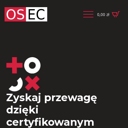
0,00
zł
Zyskaj przewagę
dzięki
certyfikowanym