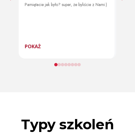
Pamiętacie jak było? super, że byliście z Nami:)
Od 11 
program
POKAŻ
POK
Typy szkoleń