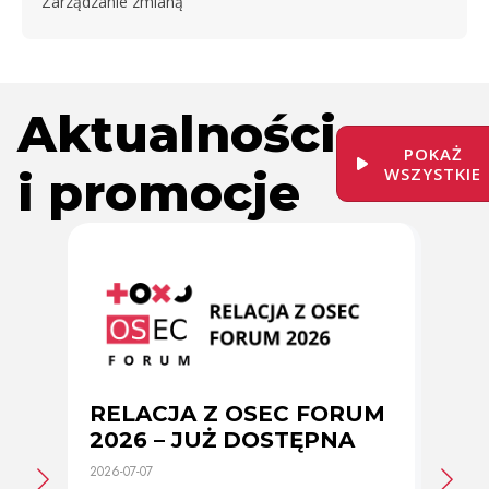
Zarządzanie zmianą
Aktualności
POKAŻ
i promocje
WSZYSTKIE
RELACJA Z OSEC FORUM
Zmi
2026 – JUŻ DOSTĘPNA
cer
2026-07-07
2026-0