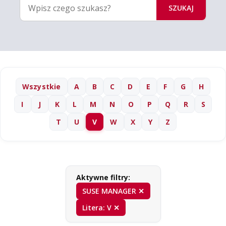
SZUKAJ
Wszystkie
A
B
C
D
E
F
G
H
I
J
K
L
M
N
O
P
Q
R
S
T
U
V
W
X
Y
Z
Aktywne filtry:
SUSE MANAGER ✕
Litera: V ✕