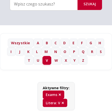
SZUKAJ
Wszystkie
A
B
C
D
E
F
G
H
I
J
K
L
M
N
O
P
Q
R
S
T
U
V
W
X
Y
Z
Aktywne filtry:
Exams ✕
Litera: V ✕