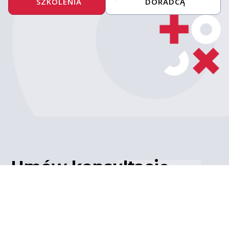
SZKOLENIA
DORADCĄ
Umów konsultację
z ekspertem
Porozmawiaj z naszym
ekspertem IT – poznaj