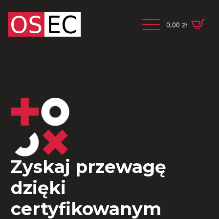
0,00
zł
Zyskaj przewagę
dzięki
certyfikowanym