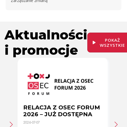
Zarządzanie zmianą
Aktualności
POKAŻ
i promocje
WSZYSTKIE
RELACJA Z OSEC FORUM
Zmi
2026 – JUŻ DOSTĘPNA
cer
2026-07-07
2026-0