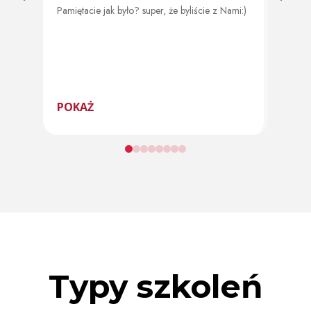
Pamiętacie jak było? super, że byliście z Nami:)
Od 11 
program
POKAŻ
POK
Typy szkoleń